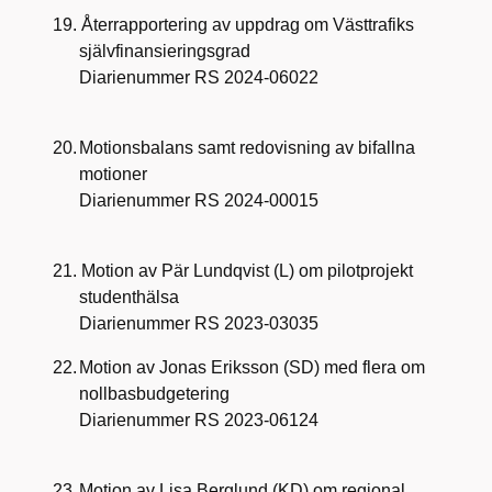
19.
Återrapportering av uppdrag om Västtrafiks
självfinansieringsgrad
Diarienummer RS 2024-06022
20.
Motionsbalans samt redovisning av bifallna
motioner
Diarienummer RS 2024-00015
21.
Motion av Pär Lundqvist (L) om pilotprojekt
studenthälsa
Diarienummer RS 2023-03035
22.
Motion av Jonas Eriksson (SD) med flera om
nollbasbudgetering
Diarienummer RS 2023-06124
23.
Motion av Lisa Berglund (KD) om regional