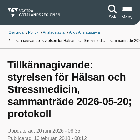
Sök
Meny
Startsida
/
Politik
/
Anslagstavla
/
Arkiv Anslagstavla
/
Tillkännagivande: styrelsen för Hälsan och Stressmedicin, sammanträde 202
Tillkännagivande:
styrelsen för Hälsan och
Stressmedicin,
sammanträde 2026-05-20;
protokoll
Uppdaterad:
20 juni 2026 - 08:35
Publicerad:
13 februari 2018 - 08:12