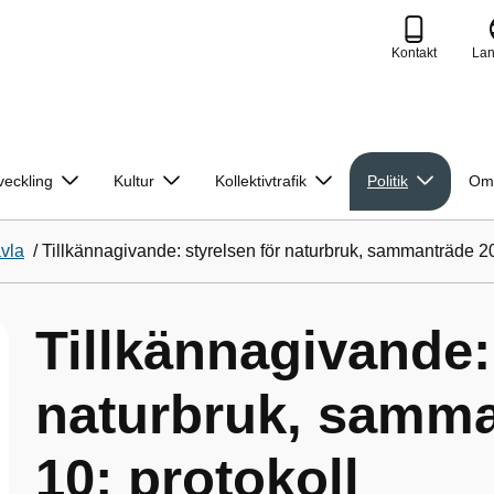
Kontakt
La
veckling
Kultur
Kollektivtrafik
Politik
Om
avla
/
Tillkännagivande: styrelsen för naturbruk, sammanträde 2
Tillkännagivande:
naturbruk, samma
10; protokoll