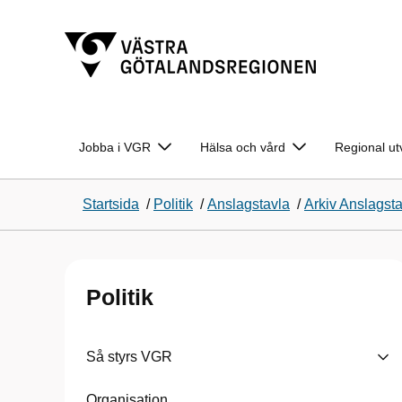
Jobba i VGR
Hälsa och vård
Regional ut
Startsida
/
Politik
/
Anslagstavla
/
Arkiv Anslagst
Politik
Så styrs VGR
Organisation