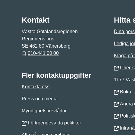
Kontakt
Hitta
Västra Götalandsregionen
Dina pers
Regionens hus
Lediga jo
SE 462 80 Vänersborg
010-441 00 00
Klaga på
Checka
Fler kontaktuppgifter
1177 Väst
Kontakta oss
Boka, 
Press och media
Ändra e
Myndighetsbrevlådor
Politis
Förtroendevalda politiker
Intranä
Alla våra verksamheter