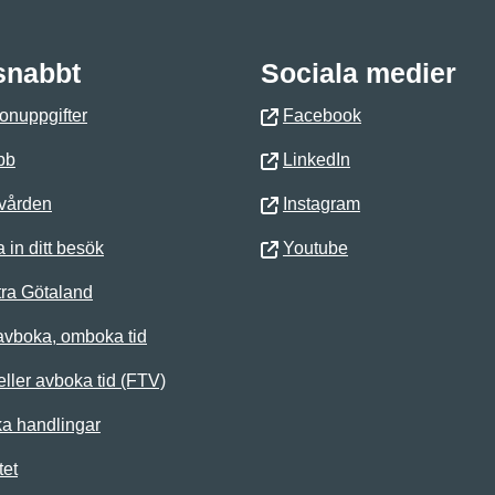
 snabbt
Sociala medier
onuppgifter
Facebook
bb
LinkedIn
 vården
Instagram
 in ditt besök
Youtube
ra Götaland
avboka, omboka tid
ller avboka tid (FTV)
ka handlingar
tet