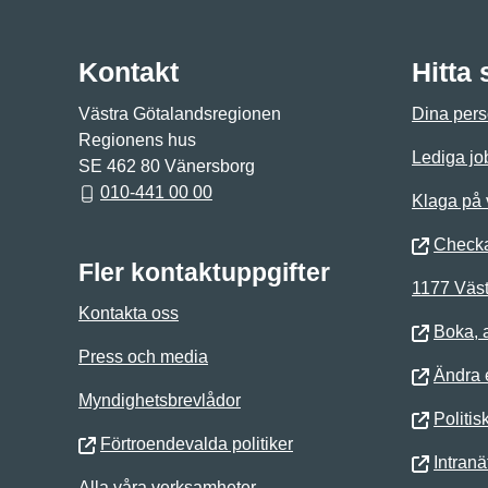
Kontakt
Hitta
Västra Götalandsregionen
Dina pers
Regionens hus
Lediga jo
SE 462 80 Vänersborg
010-441 00 00
Klaga på
Checka
Fler kontaktuppgifter
1177 Väst
Kontakta oss
Boka, 
Press och media
Ändra e
Myndighetsbrevlådor
Politis
Förtroendevalda politiker
Intranä
Alla våra verksamheter