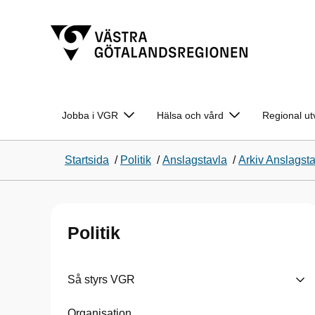
Jobba i VGR
Hälsa och vård
Regional ut
Startsida
/
Politik
/
Anslagstavla
/
Arkiv Anslagst
Politik
Så styrs VGR
Organisation