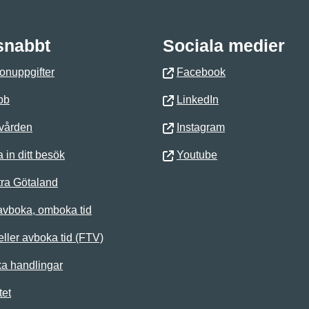
 snabbt
Sociala medier
onuppgifter
Facebook
bb
LinkedIn
 vården
Instagram
 in ditt besök
Youtube
ra Götaland
avboka, omboka tid
ller avboka tid (FTV)
ka handlingar
tet