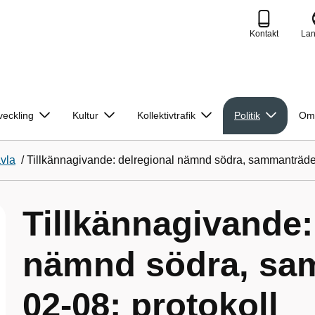
Kontakt
La
veckling
Kultur
Kollektivtrafik
Politik
Om
avla
/
Tillkännagivande: delregional nämnd södra, sammanträde
Tillkännagivande:
nämnd södra, sa
02-08; protokoll