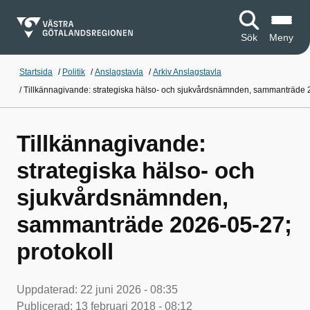
Sök
Meny
Startsida
/
Politik
/
Anslagstavla
/
Arkiv Anslagstavla
/
Tillkännagivande: strategiska hälso- och sjukvårdsnämnden, sammanträde 2
Tillkännagivande:
strategiska hälso- och
sjukvårdsnämnden,
sammanträde 2026-05-27;
protokoll
Uppdaterad:
22 juni 2026 - 08:35
Publicerad:
13 februari 2018 - 08:12