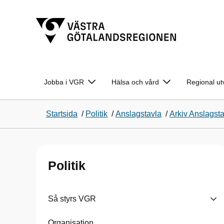
Jobba i VGR
Hälsa och vård
Regional ut
Startsida
/
Politik
/
Anslagstavla
/
Arkiv Anslagst
Politik
Så styrs VGR
Organisation