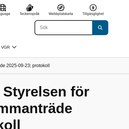
nguage
Teckenspråk
Webbplatskarta
Tillgänglighet
 VGR
de 2025-09-23; protokoll
 Styrelsen för
ammanträde
koll