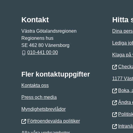
Kontakt
Hitta
Västra Götalandsregionen
Dina pers
Regionens hus
Lediga jo
SE 462 80 Vänersborg
010-441 00 00
Klaga på
Checka
Fler kontaktuppgifter
1177 Väst
Kontakta oss
Boka, 
Press och media
Ändra e
Myndighetsbrevlådor
Politis
Förtroendevalda politiker
Intranä
Alla våra verksamheter