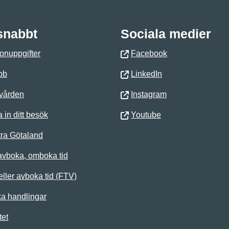
 snabbt
Sociala medier
onuppgifter
Facebook
bb
LinkedIn
 vården
Instagram
 in ditt besök
Youtube
ra Götaland
avboka, omboka tid
ller avboka tid (FTV)
ka handlingar
tet