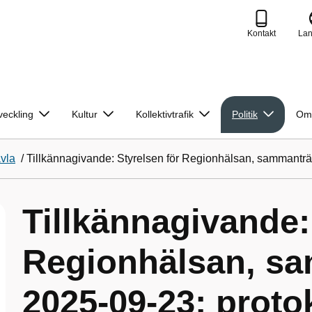
Kontakt
La
veckling
Kultur
Kollektivtrafik
Politik
Om
avla
/
Tillkännagivande: Styrelsen för Regionhälsan, sammanträ
Tillkännagivande:
Regionhälsan, s
2025-09-23; proto