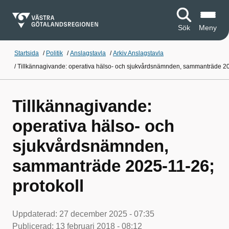
Sök
Meny
Startsida
/
Politik
/
Anslagstavla
/
Arkiv Anslagstavla
/
Tillkännagivande: operativa hälso- och sjukvårdsnämnden, sammanträde 20
Tillkännagivande:
operativa hälso- och
sjukvårdsnämnden,
sammanträde 2025-11-26;
protokoll
Uppdaterad:
27 december 2025 - 07:35
Publicerad:
13 februari 2018 - 08:12