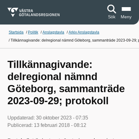
Sök
Meny
Startsida
/
Politik
/
Anslagstavla
/
Arkiv Anslagstavla
/
Tillkännagivande: delregional nämnd Göteborg, sammanträde 2023-09-29; p
Tillkännagivande:
delregional nämnd
Göteborg, sammanträde
2023-09-29; protokoll
Uppdaterad:
30 oktober 2023 - 07:35
Publicerad:
13 februari 2018 - 08:12