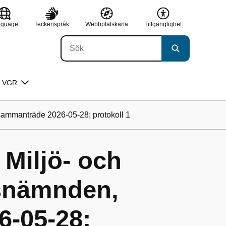
nguage
Teckenspråk
Webbplatskarta
Tillgänglighet
 VGR
sammanträde 2026-05-28; protokoll 1
 Miljö- och
gsnämnden,
-05-28;