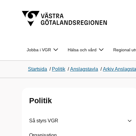
Jobba i VGR
Hälsa och vård
Regional ut
Startsida
/
Politik
/
Anslagstavla
/
Arkiv Anslagst
Politik
Så styrs VGR
Organisation