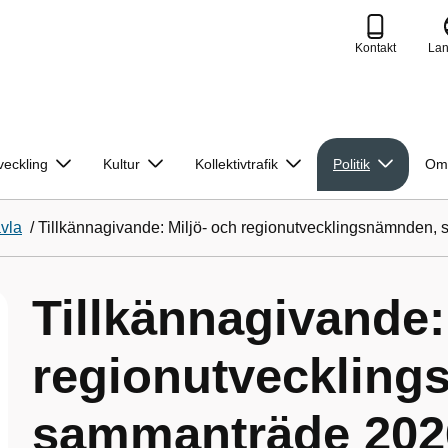
Kontakt
La
veckling
Kultur
Kollektivtrafik
Politik
Om
avla
/
Tillkännagivande: Miljö- och regionutvecklingsnämnden, 
Tillkännagivande:
regionutvecklin
sammanträde 2026