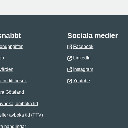
 snabbt
Sociala medier
onuppgifter
Facebook
bb
LinkedIn
 vården
Instagram
 in ditt besök
Youtube
ra Götaland
avboka, omboka tid
ller avboka tid (FTV)
ka handlingar