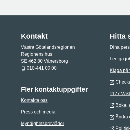
Kontakt
Hitta
Västra Götalandsregionen
Dina pers
Regionens hus
Lediga jo
SE 462 80 Vänersborg
010-441 00 00
Klaga på
Checka
Fler kontaktuppgifter
1177 Väst
Kontakta oss
Boka, 
Press och media
Ändra e
Myndighetsbrevlådor
Politis