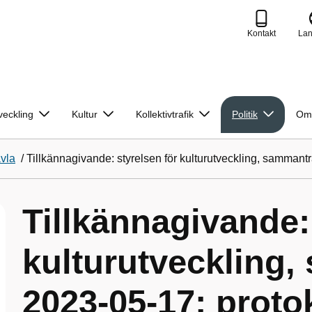
Kontakt
La
veckling
Kultur
Kollektivtrafik
Politik
Om
avla
/
Tillkännagivande: styrelsen för kulturutveckling, sammant
Tillkännagivande:
kulturutveckling
2023-05-17; proto