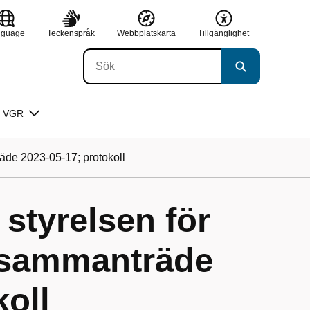
nguage
Teckenspråk
Webbplatskarta
Tillgänglighet
 VGR
räde 2023-05-17; protokoll
 styrelsen för
, sammanträde
koll