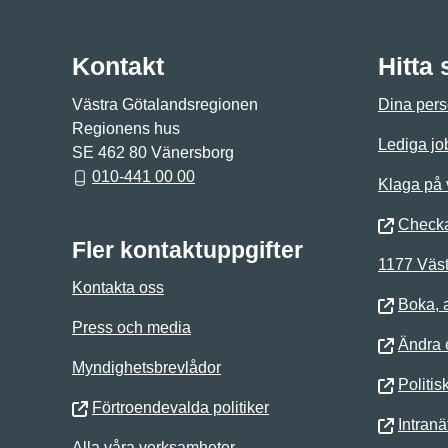
Kontakt
Hitta
Västra Götalandsregionen
Dina pers
Regionens hus
Lediga jo
SE 462 80 Vänersborg
010-441 00 00
Klaga på
Checka
Fler kontaktuppgifter
1177 Väst
Kontakta oss
Boka, 
Press och media
Ändra e
Myndighetsbrevlådor
Politis
Förtroendevalda politiker
Intranä
Alla våra verksamheter