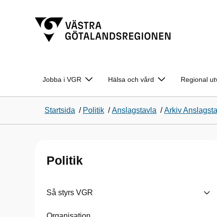
Jobba i VGR
Hälsa och vård
Regional ut
Startsida
/
Politik
/
Anslagstavla
/
Arkiv Anslagst
Politik
Så styrs VGR
Organisation