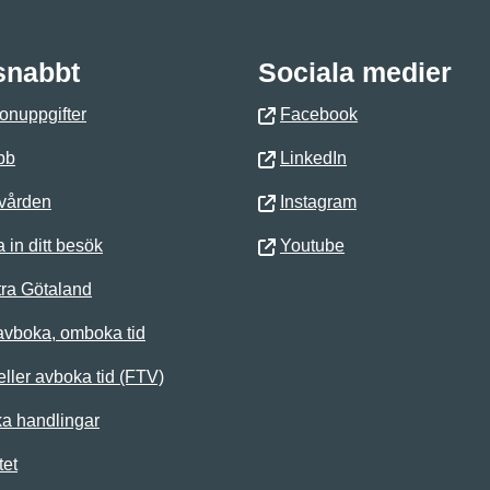
 snabbt
Sociala medier
onuppgifter
Facebook
bb
LinkedIn
 vården
Instagram
 in ditt besök
Youtube
ra Götaland
avboka, omboka tid
ller avboka tid (FTV)
ka handlingar
tet