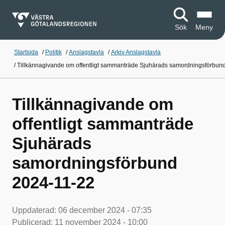
Sök
Meny
Startsida
/
Politik
/
Anslagstavla
/
Arkiv Anslagstavla
/
Tillkännagivande om offentligt sammanträde Sjuhärads samordningsförbun
Tillkännagivande om
offentligt sammanträde
Sjuhärads
samordningsförbund
2024-11-22
Uppdaterad:
06 december 2024 - 07:35
Publicerad:
11 november 2024 - 10:00