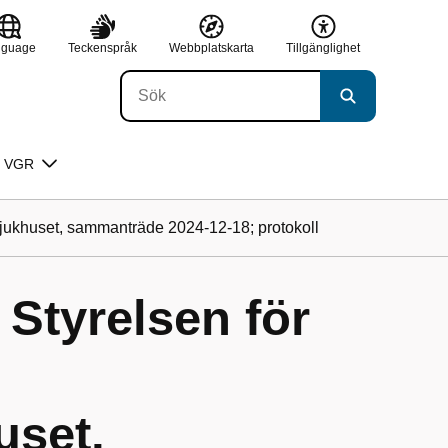
nguage
Teckenspråk
Webbplatskarta
Tillgänglighet
 VGR
sjukhuset, sammanträde 2024-12-18; protokoll
 Styrelsen för
uset,