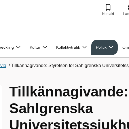
Kontakt
La
veckling
Kultur
Kollektivtrafik
Politik
Om
avla
/
Tillkännagivande: Styrelsen för Sahlgrenska Universitets
Tillkännagivande:
Sahlgrenska
Universitetssjukh