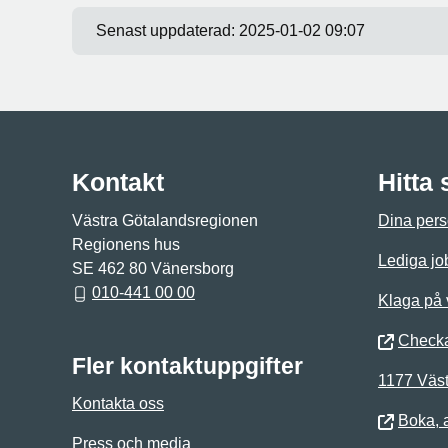
Senast uppdaterad:
2025-01-02 09:07
Kontakt
Hitta
Västra Götalandsregionen
Dina pers
Regionens hus
Lediga jo
SE 462 80 Vänersborg
010-441 00 00
Klaga på
Checka
Fler kontaktuppgifter
1177 Väst
Kontakta oss
Boka, 
Press och media