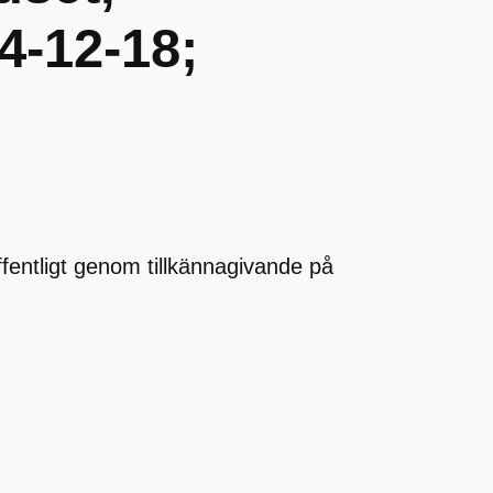
-12-18;
offentligt genom tillkännagivande på