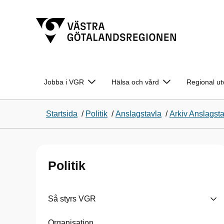
Jobba i VGR
Hälsa och vård
Regional ut
Startsida
/
Politik
/
Anslagstavla
/
Arkiv Anslagst
Politik
Så styrs VGR
Organisation