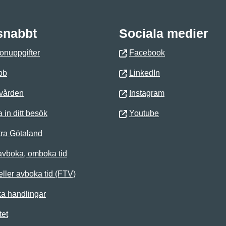
 snabbt
Sociala medier
onuppgifter
Facebook
bb
LinkedIn
 vården
Instagram
 in ditt besök
Youtube
ra Götaland
avboka, omboka tid
ller avboka tid (FTV)
ka handlingar
tet