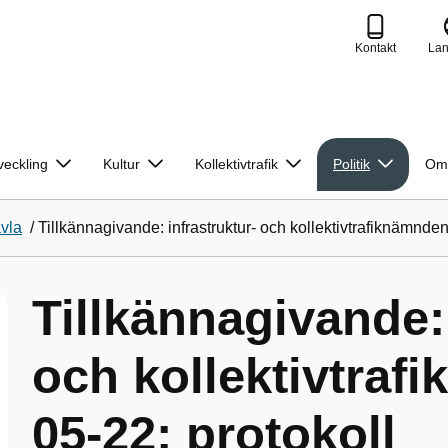
Kontakt
La
veckling
Kultur
Kollektivtrafik
Politik
Om
avla
/
Tillkännagivande: infrastruktur- och kollektivtrafiknämnde
Tillkännagivande: 
och kollektivtraf
05-22; protokoll