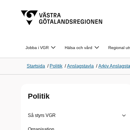
Jobba i VGR
Hälsa och vård
Regional ut
Startsida
/
Politik
/
Anslagstavla
/
Arkiv Anslagst
Politik
Så styrs VGR
Organisation