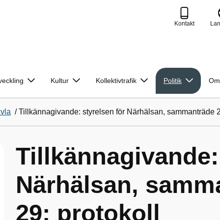
Kontakt
La
veckling
Kultur
Kollektivtrafik
Politik
Om
avla
/
Tillkännagivande: styrelsen för Närhälsan, sammanträde 2
Tillkännagivande:
Närhälsan, samma
29; protokoll