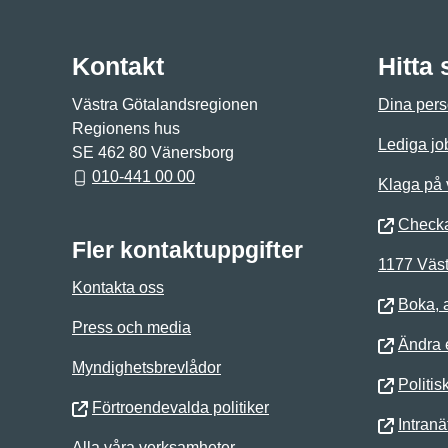
Kontakt
Hitta
Västra Götalandsregionen
Dina pers
Regionens hus
Lediga jo
SE 462 80 Vänersborg
010-441 00 00
Klaga på
Checka
Fler kontaktuppgifter
1177 Väst
Kontakta oss
Boka, 
Press och media
Ändra e
Myndighetsbrevlådor
Politis
Förtroendevalda politiker
Intranä
Alla våra verksamheter