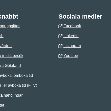
 snabbt
Sociala medier
onuppgifter
Facebook
bb
LinkedIn
 vården
Instagram
 in ditt besök
Youtube
ra Götaland
avboka, omboka tid
ller avboka tid (FTV)
ka handlingar
tet