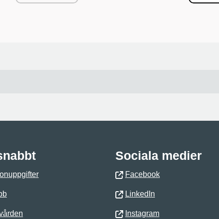
 snabbt
Sociala medier
onuppgifter
Facebook
bb
LinkedIn
 vården
Instagram