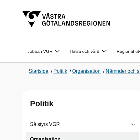
Jobba i VGR
Hälsa och vård
Regional ut
Startsida
/
Politik
/
Organisation
/
Nämnder och st
Politik
Så styrs VGR
Organisation