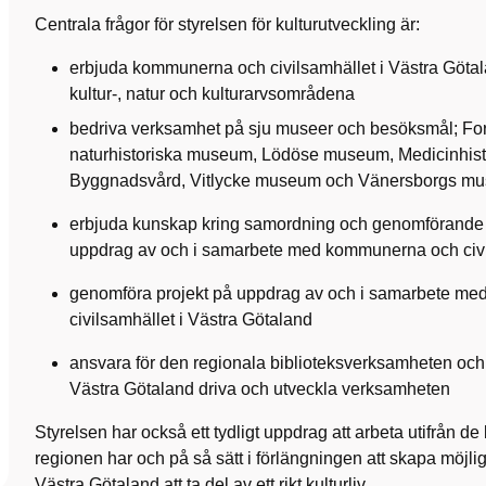
Centrala frågor för styrelsen för kulturutveckling är:
erbjuda kommunerna och civilsamhället i Västra Göta
kultur-, natur och kulturarvsområdena
bedriva verksamhet på sju museer och besöksmål; For
naturhistoriska museum, Lödöse museum, Medicinhist
Byggnadsvård, Vitlycke museum och Vänersborgs m
erbjuda kunskap kring samordning och genomförande av
uppdrag av och i samarbete med kommunerna och civil
genomföra projekt på uppdrag av och i samarbete m
civilsamhället i Västra Götaland
ansvara för den regionala biblioteksverksamheten o
Västra Götaland driva och utveckla verksamheten
Styrelsen har också ett tydligt uppdrag att arbeta utifrån d
regionen har och på så sätt i förlängningen att skapa möjlig
Västra Götaland att ta del av ett rikt kulturliv.