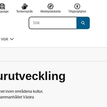
nguage
Teckenspråk
Webbplatskarta
Tillgänglighet
 VGR
urutveckling
mhet inom områdena kultur,
ett sammanhållet Västra