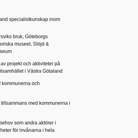
land specialistkunskap inom
sviks bruk, Göteborgs
oriska museet, Slöjd &
useum
 projekt och aktiviteter på
samhället i Västra Götaland
ed kommunerna och
ch tillsammans med kommunerna i
e behov som andra aktörer i
heter för invånarna i hela