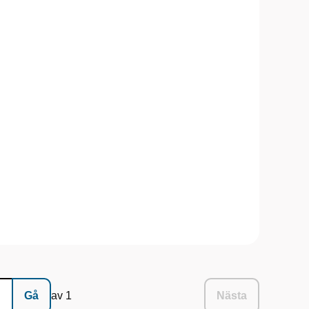
Gå
av 1
Nästa