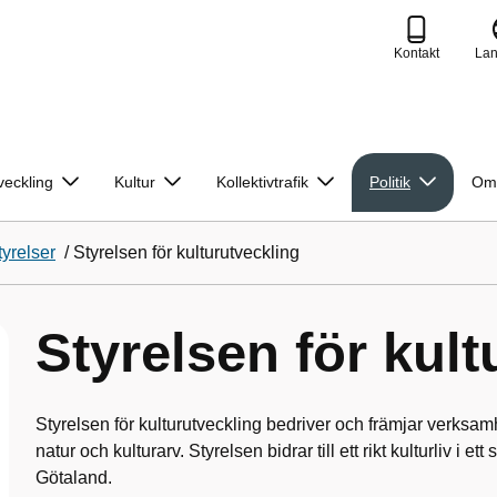
Kontakt
La
veckling
Kultur
Kollektivtrafik
Politik
Om
yrelser
/
Styrelsen för kulturutveckling
Styrelsen för kult
Styrelsen för kulturutveckling bedriver och främjar verksa
natur och kulturarv. Styrelsen bidrar till ett rikt kulturliv i 
Götaland.