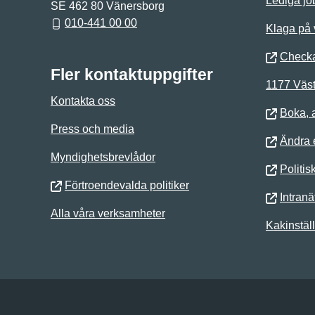
Lediga jo
SE 462 80 Vänersborg
010-441 00 00
Klaga på
Checka
Fler kontaktuppgifter
1177 Väst
Kontakta oss
Boka, 
Press och media
Ändra e
Myndighetsbrevlådor
Politis
Förtroendevalda politiker
Intranä
Alla våra verksamheter
Kakinstäl