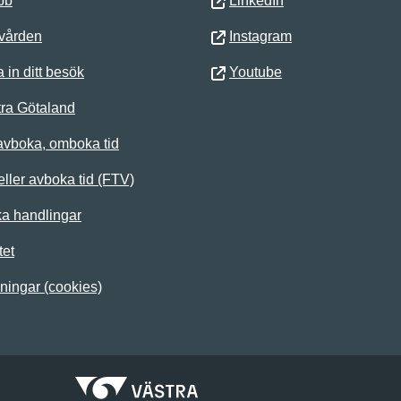
bb
LinkedIn
 vården
Instagram
 in ditt besök
Youtube
ra Götaland
avboka, omboka tid
ller avboka tid (FTV)
ka handlingar
tet
lningar (cookies)