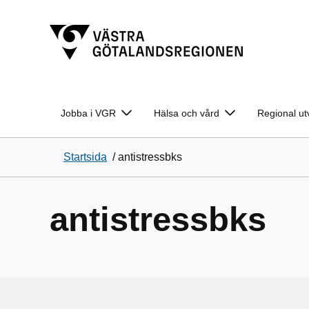
Jobba i VGR
Hälsa och vård
Regional ut
Startsida
/
antistressbks
antistressbks