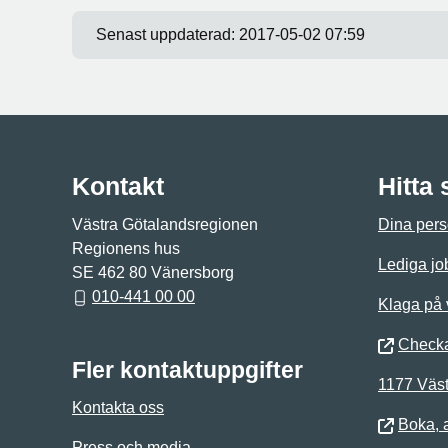
Senast uppdaterad:
2017-05-02 07:59
Kontakt
Hitta
Västra Götalandsregionen
Dina pers
Regionens hus
Lediga jo
SE 462 80 Vänersborg
010-441 00 00
Klaga på
Checka
Fler kontaktuppgifter
1177 Väst
Kontakta oss
Boka, 
Press och media