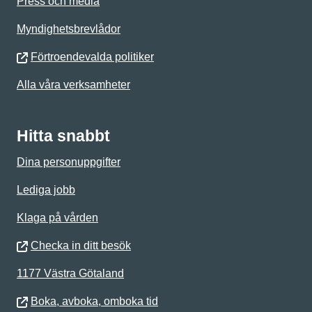
Press och media
Myndighetsbrevlådor
Förtroendevalda politiker
Alla våra verksamheter
Hitta snabbt
Dina personuppgifter
Lediga jobb
Klaga på vården
Checka in ditt besök
1177 Västra Götaland
Boka, avboka, omboka tid