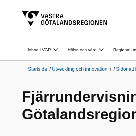
Jobba i VGR
Hälsa och vård
Regional ut
Startsida
/
Utveckling och innovation
/
/
Sidor att f
Fjärrundervisni
Götalandsregio