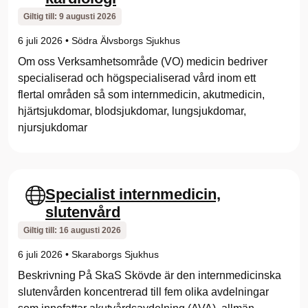
s
Giltig till:
9 augusti 2026
e
6 juli 2026
•
Södra Älvsborgs Sjukhus
)
Om oss Verksamhetsområde (VO) medicin bedriver
specialiserad och högspecialiserad vård inom ett
flertal områden så som internmedicin, akutmedicin,
hjärtsjukdomar, blodsjukdomar, lungsjukdomar,
njursjukdomar
Specialist internmedicin,
slutenvård
Giltig till:
16 augusti 2026
6 juli 2026
•
Skaraborgs Sjukhus
Beskrivning På SkaS Skövde är den internmedicinska
slutenvården koncentrerad till fem olika avdelningar