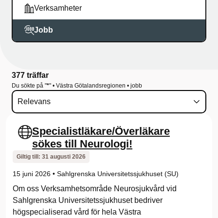
ö
Verksamheter
r
Jobb
S
t
377 träffar
a
Du sökte på "
*
" • Västra Götalandsregionen • jobb
r
t
Specialistläkare/Överläkare
(
sökes till Neurologi!
p
Giltig till:
31 augusti 2026
u
15 juni 2026
•
Sahlgrenska Universitetssjukhuset (SU)
Om oss Verksamhetsområde Neurosjukvård vid
b
Sahlgrenska Universitetssjukhuset bedriver
l
högspecialiserad vård för hela Västra