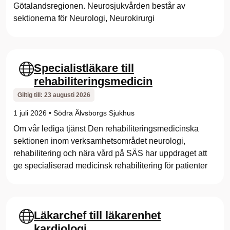
Götalandsregionen. Neurosjukvården består av
i
sektionerna för Neurologi, Neurokirurgi
k
v
Specialistläkare till
g
rehabiliteringsmedicin
r
Giltig till:
23 augusti 2026
e
1 juli 2026
•
Södra Älvsborgs Sjukhus
Om vår lediga tjänst Den rehabiliteringsmedicinska
g
sektionen inom verksamhetsområdet neurologi,
i
rehabilitering och nära vård på SÄS har uppdraget att
ge specialiserad medicinsk rehabilitering för patienter
o
n
.
Läkarchef till läkarenhet
kardiologi