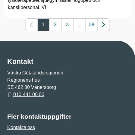
fysioterapeuter/sjukgymnaster, logoped och
kanslipersonal. Vi
...
1
2
3
38
Kontakt
Västra Götalandsregionen
Regionens hus
SE 462 80 Vänersborg
010-441 00 00
Fler kontaktuppgifter
Kontakta oss