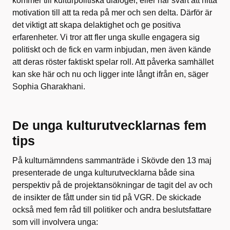
kommer till kulturpolitiska dialoger, eller har svårt att hitta
motivation till att ta reda på mer och sen delta. Därför är
det viktigt att skapa delaktighet och ge positiva
erfarenheter. Vi tror att fler unga skulle engagera sig
politiskt och de fick en varm inbjudan, men även kände
att deras röster faktiskt spelar roll. Att påverka samhället
kan ske här och nu och ligger inte långt ifrån en, säger
Sophia Gharakhani.
De unga kulturutvecklarnas fem
tips
På kulturnämndens sammanträde i Skövde den 13 maj
presenterade de unga kulturutvecklarna både sina
perspektiv på de projektansökningar de tagit del av och
de insikter de fått under sin tid på VGR. De skickade
också med fem råd till politiker och andra beslutsfattare
som vill involvera unga: