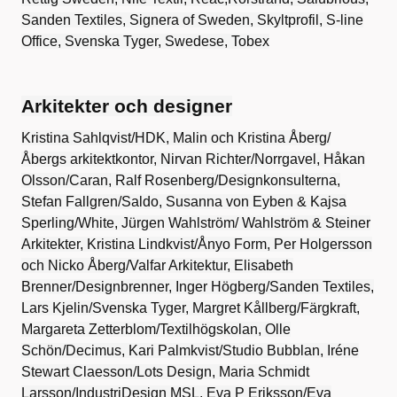
Sanden Textiles, Signera of Sweden, Skyltprofil, S-line
Office, Svenska Tyger, Swedese, Tobex
Arkitekter och designer
Kristina Sahlqvist/HDK, Malin och Kristina Åberg/
Åbergs arkitektkontor, Nirvan Richter/Norrgavel, Håkan
Olsson/Caran, Ralf Rosenberg/Designkonsulterna,
Stefan Fallgren/Saldo, Susanna von Eyben & Kajsa
Sperling/White, Jürgen Wahlström/ Wahlström & Steiner
Arkitekter, Kristina Lindkvist/Ånyo Form, Per Holgersson
och Nicko Åberg/Valfar Arkitektur, Elisabeth
Brenner/Designbrenner, Inger Högberg/Sanden Textiles,
Lars Kjelin/Svenska Tyger, Margret Kållberg/Färgkraft,
Margareta Zetterblom/Textilhögskolan, Olle
Schön/Decimus, Kari Palmkvist/Studio Bubblan, Iréne
Stewart Claesson/Lots Design, Maria Schmidt
Larsson/IndustriDesign MSL, Eva P Eriksson/Eva