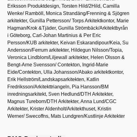
Eriksson Produktdesign, Torsten Hild/2Hild, Camilla
Wenke/ Ramböll, Monica Strandäng/Frenning & Sjögren
arkitekter, Gunilla Pettersson/ Torps Arkitektkontor, Marie
Hagman/Krok &Tjäder, Gunilla Strömbäck/Arkitektbyrån
i Göteborg, Carl-Johan Martinius & Per Eric
Persson/KUB arkitekter, Keivan Eskarandipour/Keia, Su
Andersson/Ferrum arkitekter, Hildegun Nilsson/Topia,
Veronica Lindblom/Liljewall arkitekter, Helen Olsson &
Bengt-Arne Svensson/ Contekton, Ingrid-Marie
Eide/Contekton, Ulla Johansson/Abako arkitektkontor,
Erik Hellström/Landskapsarkitekten, Katlin
Fredriksson/Arkitekttriangeln, Pia Hansson/BM
inredningsarkitekt, Sven Hedlund/DTH Arkitekter,
Magnus Tureborn/DTH Arkitekter, Anna Lund/CGC
Arkitekter, Krister Aldenholt/Arkitekthuset, Kristin
Werner/ Swecoffns, Mats Lundgren/Kustlinje Arkitekter