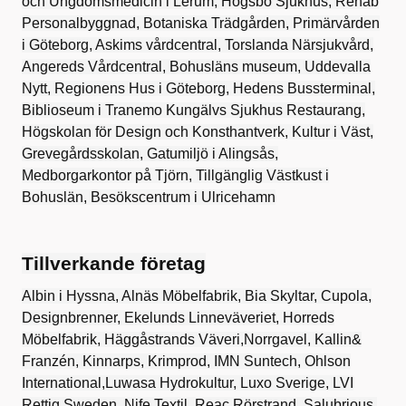
och Ungdomsmedicin i Lerum, Högsbo Sjukhus, Rehab
Personalbyggnad, Botaniska Trädgården, Primärvården
i Göteborg, Askims vårdcentral, Torslanda Närsjukvård,
Angereds Vårdcentral, Bohusläns museum, Uddevalla
Nytt, Regionens Hus i Göteborg, Hedens Bussterminal,
Biblioseum i Tranemo Kungälvs Sjukhus Restaurang,
Högskolan för Design och Konsthantverk, Kultur i Väst,
Grevegårdsskolan, Gatumiljö i Alingsås,
Medborgarkontor på Tjörn, Tillgänglig Västkust i
Bohuslän, Besökscentrum i Ulricehamn
Tillverkande företag
Albin i Hyssna, Alnäs Möbelfabrik, Bia Skyltar, Cupola,
Designbrenner, Ekelunds Linneväveriet, Horreds
Möbelfabrik, Häggåstrands Väveri,Norrgavel, Kallin&
Franzén, Kinnarps, Krimprod, IMN Suntech, Ohlson
International,Luwasa Hydrokultur, Luxo Sverige, LVI
Rettig Sweden, Nife Textil, Reac,Rörstrand, Salubrious,