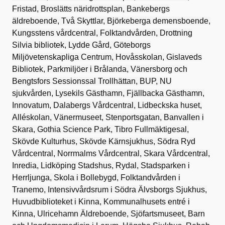
Fristad, Broslätts näridrottsplan, Bankebergs
äldreboende, Två Skyttlar, Björkeberga demensboende,
Kungsstens vårdcentral, Folktandvården, Drottning
Silvia bibliotek, Lydde Gård, Göteborgs
Miljövetenskapliga Centrum, Hovåsskolan, Gislaveds
Bibliotek, Parkmiljöer i Brålanda, Vänersborg och
Bengtsfors Sessionssal Trollhättan, BUP, NU
sjukvården, Lysekils Gästhamn, Fjällbacka Gästhamn,
Innovatum, Dalabergs Vårdcentral, Lidbeckska huset,
Alléskolan, Vänermuseet, Stenportsgatan, Banvallen i
Skara, Gothia Science Park, Tibro Fullmäktigesal,
Skövde Kulturhus, Skövde Kärnsjukhus, Södra Ryd
Vårdcentral, Norrmalms Vårdcentral, Skara Vårdcentral,
Inredia, Lidköping Stadshus, Rydal, Stadsparken i
Herrljunga, Skola i Bollebygd, Folktandvården i
Tranemo, Intensivvårdsrum i Södra Älvsborgs Sjukhus,
Huvudbiblioteket i Kinna, Kommunalhusets entré i
Kinna, Ulricehamn Äldreboende, Sjöfartsmuseet, Barn