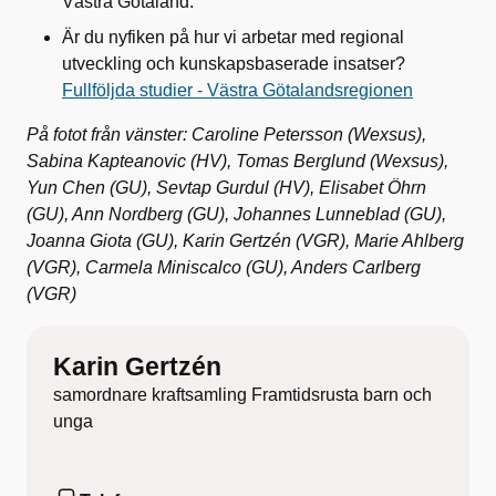
Västra Götaland.
Är du nyfiken på hur vi arbetar med regional
utveckling och kunskapsbaserade insatser?
Fullföljda studier - Västra Götalandsregionen
På fotot från vänster: Caroline Petersson (Wexsus),
Sabina Kapteanovic (HV), Tomas Berglund (Wexsus),
Yun Chen (GU), Sevtap Gurdul (HV), Elisabet Öhrn
(GU), Ann Nordberg (GU), Johannes Lunneblad (GU),
Joanna Giota (GU), Karin Gertzén (VGR), Marie Ahlberg
(VGR), Carmela Miniscalco (GU), Anders Carlberg
(VGR)
Karin Gertzén
samordnare kraftsamling Framtidsrusta barn och
unga