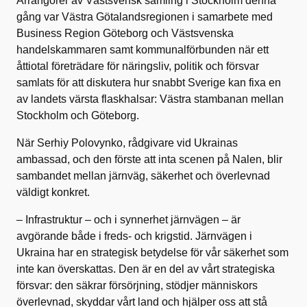
Arrangörer av Västsvensk samling i Stockholm denna
gång var Västra Götalandsregionen i samarbete med
Business Region Göteborg och Västsvenska
handelskammaren samt kommunalförbunden när ett
åttiotal företrädare för näringsliv, politik och försvar
samlats för att diskutera hur snabbt Sverige kan fixa en
av landets värsta flaskhalsar: Västra stambanan mellan
Stockholm och Göteborg.
När Serhiy Polovynko, rådgivare vid Ukrainas
ambassad, och den förste att inta scenen på Nalen, blir
sambandet mellan järnväg, säkerhet och överlevnad
väldigt konkret.
– Infrastruktur – och i synnerhet järnvägen – är
avgörande både i freds- och krigstid. Järnvägen i
Ukraina har en strategisk betydelse för vår säkerhet som
inte kan överskattas. Den är en del av vårt strategiska
försvar: den säkrar försörjning, stödjer människors
överlevnad, skyddar vårt land och hjälper oss att stå