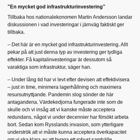
”En mycket god infrastrukturinvestering”
Tillbaka hos nationalekonomen Martin Andersson landar
diskussionen i vad investeringar i järnväg faktiskt ger
tillbaka.
– Det här är en mycket god infrastrukturinvestering. Allt
pekar på att just denna typ av investering ger tydliga
effekter. Få kapitalinvesteringar är dessutom så
varaktiga som infrastruktur, säger han.
– Under lång tid har vi levt efter devisen att effektivisera
– just in time, minimera lagerhållning och maximera
resursutnyttjande. Pandemin slog sönder de här
antagandena. Värdekedjorna fungerade inte som de
skulle och vi insåg att vi kanske måste acceptera
redundans, något vi under decennier har försökt arbeta
bort. Sedan kom Rysslands invasion, som ytterligare
underströk att vi måste kunna acceptera överkapacitet
om vi ska klara av att bygga ett robust samhälle.