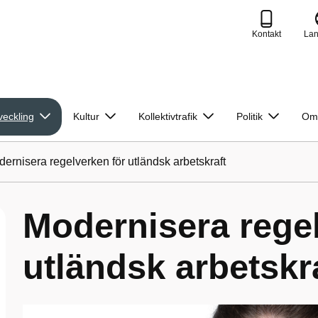
Kontakt
La
veckling
Kultur
Kollektivtrafik
Politik
Om
ernisera regelverken för utländsk arbetskraft
Modernisera regel
utländsk arbetskr