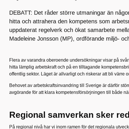
DEBATT: Det råder större utmaningar än någons
hitta och attrahera den kompetens som arbetsm
uppdaterat regelverk och ökat samarbete mellan 
Madeleine Jonsson (MP), ordförande miljö- oc
Flera av varandra oberoende undersökningar visar på svårig
hitta lämplig arbetskraft och på en tilltagande kompetensbri
offentlig sektor. Läget är allvarligt och riskerar att bli värre 
Behovet av arbetskraftsinvandring till Sverige är därför st
avgörande för att klara kompetensförsörjningen till både när
Regional samverkan sker re
På regional nivå har vi inom ramen för det regionala utveck