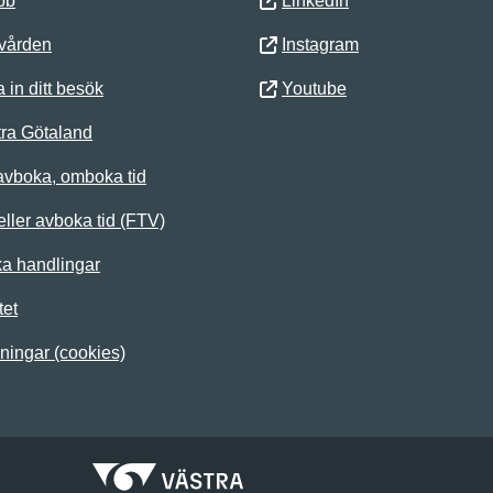
bb
LinkedIn
 vården
Instagram
 in ditt besök
Youtube
ra Götaland
avboka, omboka tid
ller avboka tid (FTV)
ka handlingar
tet
lningar (cookies)