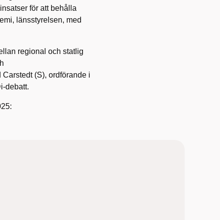
nsatser för att behålla
mi, länsstyrelsen, med
llan regional och statlig
ch
arstedt (S), ordförande i
i-debatt.
025: