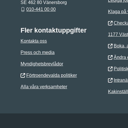
Lediga jo
SE 462 80 Vänersborg
010-441 00 00
Klaga på
Checka
Fler kontaktuppgifter
1177 Väst
Kontakta oss
Boka, 
Press och media
Ändra e
Myndighetsbrevlådor
Politis
Förtroendevalda politiker
Intranä
Alla våra verksamheter
Kakinstäl