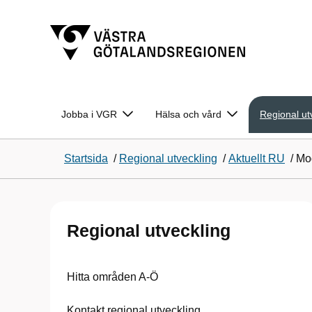
Jobba i VGR
Hälsa och vård
Regional ut
Startsida
/
Regional utveckling
/
Aktuellt RU
/
Mod
Regional utveckling
Hitta områden A-Ö
Kontakt regional utveckling