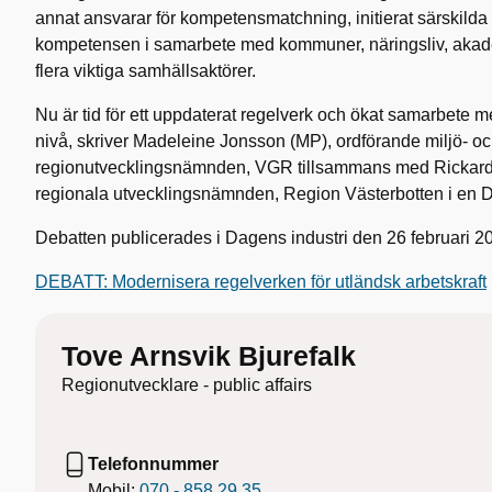
annat ansvarar för kompetensmatchning, initierat särskilda i
kompetensen i samarbete med kommuner, näringsliv, akade
flera viktiga samhällsaktörer.
Nu är tid för ett uppdaterat regelverk och ökat samarbete me
nivå, skriver Madeleine Jonsson (MP), ordförande miljö- o
regionutvecklingsnämnden, VGR tillsammans med Rickard C
regionala utvecklingsnämnden, Region Västerbotten i en D
Debatten publicerades i Dagens industri den 26 februari 2
DEBATT: Modernisera regelverken för utländsk arbetskraft
Tove Arnsvik Bjurefalk
Regionutvecklare - public affairs
Telefonnummer
Mobil:
070 - 858 29 35