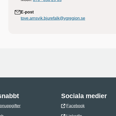
E-post
tove.arnsvik.bjurefalk@vgregion.se
 snabbt
Sociala medier
onuppgifter
Facebook