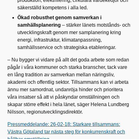
produktion, elektrifiering, cirkulära värdekedjor och
säkerställd kompetens i alla led.
Ökad robusthet genom samverkan i
samhällsplanering
– stärker länets motstånds- och
utvecklingskraft genom mer samplanering kring
energi, infrastruktur, klimatanpassning,
samhällsservice och strategiska etableringar.
– Nu bygger vi vidare på allt det goda arbete som redan
pågår i våra kommuner och starka branscher, tack vare
en lång tradition av samverkan mellan näringsliv,
akademi och offentlig sektor. Tillsammans kan vi arbeta
ännu mer samordnat, undanröja hinder och prioritera
våra insatser så att vi påskyndar omställningen och
skapar större effekt i hela länet, säger Helena Lundberg
Nilsson, regionutvecklingsdirektör.
Pressmeddelande: 26-02-18: Starkare tillsammans:
Västra Götaland tar nästa steg för konkurrenskraft och