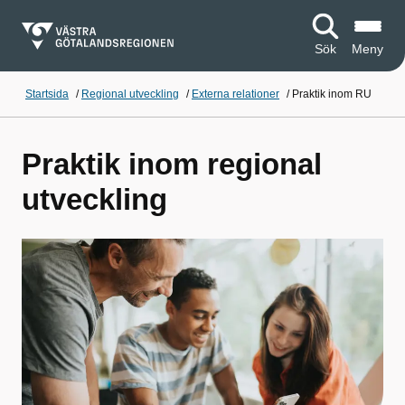
Sök
Meny
Startsida
/
Regional utveckling
/
Externa relationer
/
Praktik inom RU
Praktik inom regional
utveckling