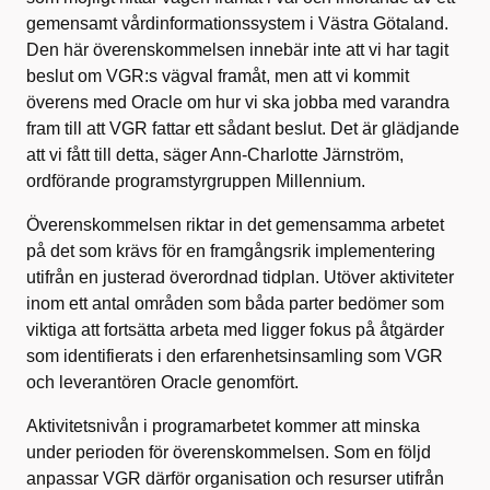
gemensamt vårdinformationssystem i Västra Götaland.
Den här överenskommelsen innebär inte att vi har tagit
beslut om VGR:s vägval framåt, men att vi kommit
överens med Oracle om hur vi ska jobba med varandra
fram till att VGR fattar ett sådant beslut. Det är glädjande
att vi fått till detta, säger Ann-Charlotte Järnström,
ordförande programstyrgruppen Millennium.
Överenskommelsen riktar in det gemensamma arbetet
på det som krävs för en framgångsrik implementering
utifrån en justerad överordnad tidplan. Utöver aktiviteter
inom ett antal områden som båda parter bedömer som
viktiga att fortsätta arbeta med ligger fokus på åtgärder
som identifierats i den erfarenhetsinsamling som VGR
och leverantören Oracle genomfört.
Aktivitetsnivån i programarbetet kommer att minska
under perioden för överenskommelsen. Som en följd
anpassar VGR därför organisation och resurser utifrån