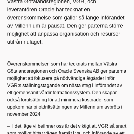
Västra Götalandsregionen, VGR, och
leverantören Oracle har tecknat en
överenskommelse som gäller så länge införandet
av Millennium är pausat. Den ger parterna större
möjlighet att anpassa organisation och resurser
utifrån nuläget.
Överenskommelsen som har tecknats mellan Västra
Götalandsregionen och Oracle Svenska AB ger parterna
möjlighet att fokusera på nödvändiga åtgärder inför
VGR:s ställningstagande om nästa steg i införandet av
ett gemensamt vårdinformationssystem. Den skapar
också förutsättning för att minimera kostnader som
uppkom när pilotdriftsättningen av Millennium avbröts i
november 2024.
– I det läge vi befinner oss är det viktigt att VGR så snart
som möjligt hittar vägen framåt i val och införande av ett