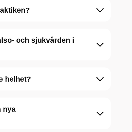
raktiken?
lso- och sjukvården i
e helhet?
n nya