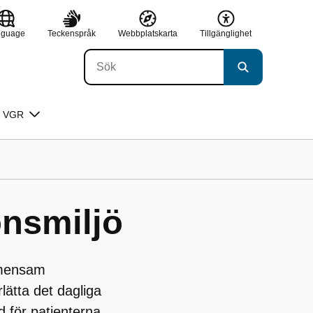
nguage
Teckenspråk
Webbplatskarta
Tillgänglighet
 VGR
onsmiljö
emensam
lätta det dagliga
 för patienterna.