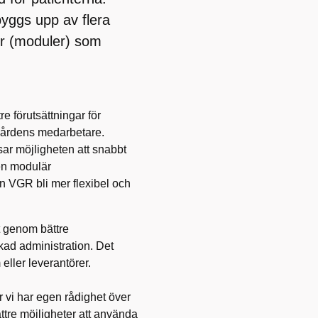
byggs upp av flera
ter (moduler) som
e förutsättningar för
r vårdens medarbetare.
sar möjligheten att snabbt
 en modulär
n VGR bli mer flexibel och
.
t genom bättre
kad administration. Det
ller leverantörer.
 vi har egen rådighet över
ättre möjligheter att använda