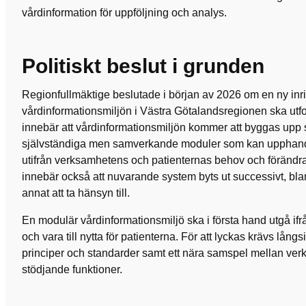
vårdinformation för uppföljning och analys.
Politiskt beslut i grunden
Regionfullmäktige beslutade i början av 2026 om en ny inri
vårdinformationsmiljön i Västra Götalandsregionen ska utfo
innebär att vårdinformationsmiljön kommer att byggas upp
självständiga men samverkande moduler som kan upphandl
utifrån verksamhetens och patienternas behov och förändr
innebär också att nuvarande system byts ut successivt, blan
annat att ta hänsyn till.
En modulär vårdinformationsmiljö ska i första hand utgå i
och vara till nytta för patienterna. För att lyckas krävs lå
principer och standarder samt ett nära samspel mellan ver
stödjande funktioner.