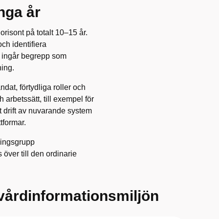
nga år
orisont på totalt 10–15 år.
ch identifiera
t ingår begrepp som
ning.
dat, förtydliga roller och
rbetssätt, till exempel för
 drift av nuvarande system
tformar.
ningsgrupp
 över till den ordinarie
vårdinformationsmiljön