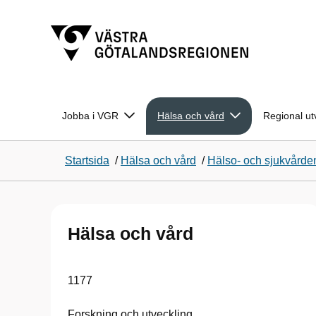
Jobba i VGR
Hälsa och vård
Regional ut
Startsida
/
Hälsa och vård
/
Hälso- och sjukvårde
Hälsa och vård
1177
Forskning och utveckling