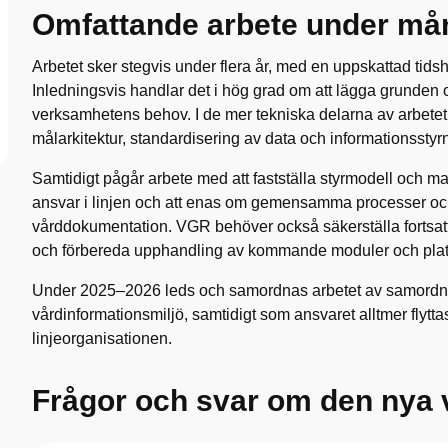
Omfattande arbete under må
Arbetet sker stegvis under flera år, med en uppskattad tidsh
Inledningsvis handlar det i hög grad om att lägga grunden o
verksamhetens behov. I de mer tekniska delarna av arbete
målarkitektur, standardisering av data och informationsstyr
Samtidigt pågår arbete med att fastställa styrmodell och man
ansvar i linjen och att enas om gemensamma processer och a
vårddokumentation. VGR behöver också säkerställa fortsatt
och förbereda upphandling av kommande moduler och plat
Under 2025–2026 leds och samordnas arbetet av samord
vårdinformationsmiljö, samtidigt som ansvaret alltmer flyttas
linjeorganisationen.
Frågor och svar om den nya 