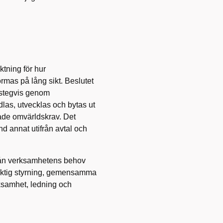
ktning för hur
rmas på lång sikt. Beslutet
 stegvis genom
as, utvecklas och bytas ut
ade omvärldskrav. Det
d annat utifrån avtal och
från verksamhetens behov
ngsiktig styrning, gemensamma
ksamhet, ledning och