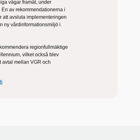
liga vägar framåt, under
ö. En av rekommendationerna i
ar att avsluta implementeringen
en ny vårdinformationsmiljö i
rekommendera regionfullmäktige
illennium, vilket också blev
ett avtal mellan VGR och
26