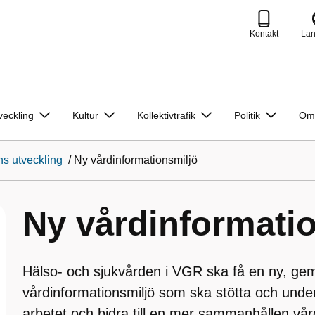
Kontakt
La
veckling
Kultur
Kollektivtrafik
Politik
Om
ns utveckling
/
Ny vårdinformationsmiljö
Ny vårdinformati
Hälso- och sjukvården i VGR ska få en ny, g
vårdinformationsmiljö som ska stötta och under
arbetet och bidra till en mer sammanhållen vård