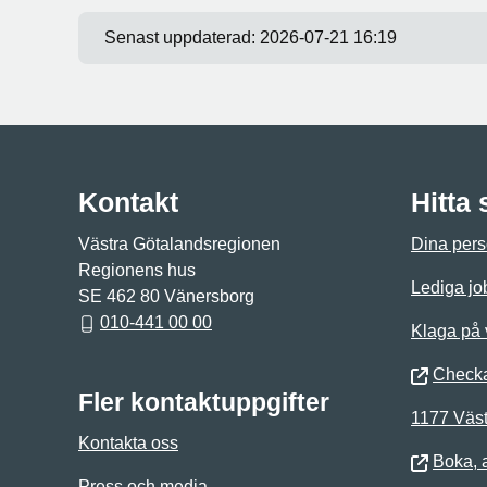
Senast uppdaterad:
2026-07-21 16:19
Kontakt
Hitta
Västra Götalandsregionen
Dina pers
Regionens hus
Lediga jo
SE 462 80 Vänersborg
010-441 00 00
Klaga på
Checka
Fler kontaktuppgifter
1177 Väst
Kontakta oss
Boka, 
Press och media