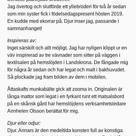
Jag övertog och slutförde ett yllebroderi för två år sedan
som min syster fick i födelsedagspresent hösten 2019.
En kudde med ekorrar på. Djur inser jag, passande i
sammanhanget!
Inspireras av:
Inget särskilt och allt möjligt. Jag har nyligen klippt ur en
väv inspirerad av tre vävnader som sitter på väggen i
textilsalen på hemslöjden i Landskrona. De fångade mig
för några år sedan och har legat och malt i bakhuvudet.
Så plockade jag fram bilden av dem i mobilen.
Åttaskafts munkabälte gick att zooma in. Originalen är
långa mattor som legat i en fyrkant runt ett matsalsbord
på en skånsk gård har hemslöjdens verksamhetsledare
Annhelen Olsson berättat för mig.
Djur eller odjur:
Djur. Annars är den medeltida konsten full av konstiga