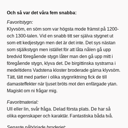
Och så var det våra fem snabba:
Favoritstygn:
Klyvsöm, en söm som var högsta mode främst på 1200-
och 1300-talen. Vid en snabb titt ser själva stygnet ut
som ett kedjestygn men det är det inte. Det sys nästan
som stjälkstygn men istället för att låta nålen gå upp
bredvid föregående stygn låter man den gå upp mitt i
föregående stygn, klyva det. De birgittinska systrarna i
medeltidens Vadstena kloster broderade gärna klyvsöm.
Tätt, tätt med partier i olika stygnriktning fick de till
damasteffekter när ljuset bröts mot den enfärgade ytan.
Magiskt om ni frågar mig.
Favoritmaterial:
Ull eller lin, svår fråga. Delad första plats. De har så
olika egenskaper och karaktär. Fantastiska båda två.
Senaste påbörjade broderiet: