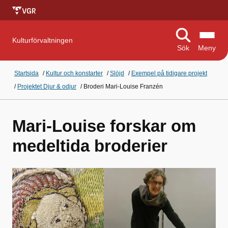
Kulturförvaltningen
Sök
Meny
Startsida
/
Kultur och konstarter
/
Slöjd
/
Exempel på tidigare projekt
/
Projektet Djur & odjur
/
Broderi Mari-Louise Franzén
Mari-Louise forskar om
medeltida broderier