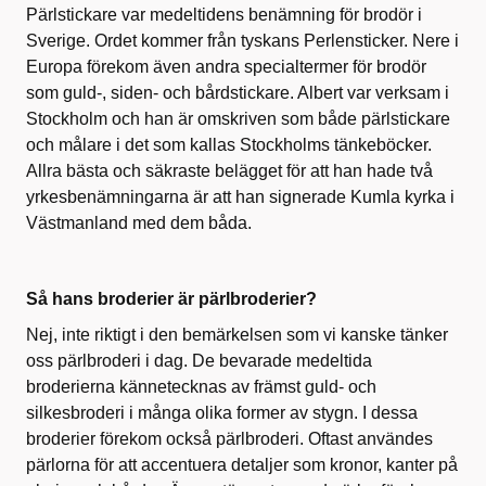
Pärlstickare var medeltidens benämning för brodör i
Sverige. Ordet kommer från tyskans Perlensticker. Nere i
Europa förekom även andra specialtermer för brodör
som guld-, siden- och bårdstickare. Albert var verksam i
Stockholm och han är omskriven som både pärlstickare
och målare i det som kallas Stockholms tänkeböcker.
Allra bästa och säkraste belägget för att han hade två
yrkesbenämningarna är att han signerade Kumla kyrka i
Västmanland med dem båda.
Så hans broderier är pärlbroderier?
Nej, inte riktigt i den bemärkelsen som vi kanske tänker
oss pärlbroderi i dag. De bevarade medeltida
broderierna kännetecknas av främst guld- och
silkesbroderi i många olika former av stygn. I dessa
broderier förekom också pärlbroderi. Oftast användes
pärlorna för att accentuera detaljer som kronor, kanter på