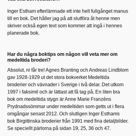
Inger Estham efterlämnade ett inte helt fullgånget manus
till en bok. Det håller jag på att slutföra åt henne men
skriver också egen text som kommer att ingå i hennes
planerade bok.
Har du några boktips om någon vill veta mer om
medeltida broderi?
Absolut, ni får tre! Agnes Branting och Andreas Lindblom
gav 1928-1929 ut det stora bokverket Medeltida
broderier och vävnader i Sverige i två delar. Det utkom
1997 i faksimil och är lättast att få tag på. En liten bra
bok om medeltida stygn är Anne Marie Franzéns
Prydnadssömmar under medeltiden som getts ut i flera
omgångar senast 2012. Och slutligen Inger Esthams
bok Birgittinska broderier från 1991 med fina detaljbilder.
Se speciellt pärlorna på sidan 19, 25, 36 och 47.