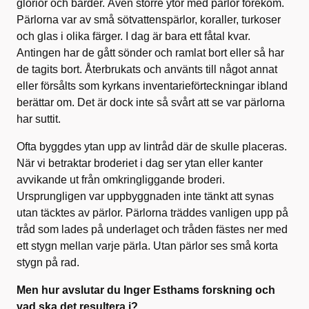
glorior och bårder. Även större ytor med pärlor förekom.
Pärlorna var av små sötvattenspärlor, koraller, turkoser
och glas i olika färger. I dag är bara ett fåtal kvar.
Antingen har de gått sönder och ramlat bort eller så har
de tagits bort. Återbrukats och använts till något annat
eller försålts som kyrkans inventarieförteckningar ibland
berättar om. Det är dock inte så svårt att se var pärlorna
har suttit.
Ofta byggdes ytan upp av lintråd där de skulle placeras.
När vi betraktar broderiet i dag ser ytan eller kanter
avvikande ut från omkringliggande broderi.
Ursprungligen var uppbyggnaden inte tänkt att synas
utan täcktes av pärlor. Pärlorna träddes vanligen upp på
tråd som lades på underlaget och tråden fästes ner med
ett stygn mellan varje pärla. Utan pärlor ses små korta
stygn på rad.
Men hur avslutar du Inger Esthams forskning och
vad ska det resultera i?