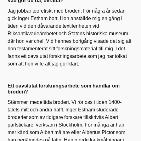
Vad gör du då, berätta?
Jag jobbar teoretiskt med broderi. För några år sedan
gick Inger Estham bort. Hon anställde mig en gång i
tiden vid den dåvarande textilenheten vid
Riksantikvarieämbetet och Statens historiska museum
där hon var chef. Vid hennes bortgång visade det sig att
hon testamenterat sitt forskningsmaterial till mig. I det
fanns ett oavslutat forskningsarbete som jag har tolkat
som att hon ville att jag gör klart.
Ett oavslutat forskningsarbete som handlar om
broderi?
Stämmer, medeltida broderi. Vi rör oss i tiden 1400-
talets mitt och andra hälft. Inger Estham studerade
broderier som av tidigare forskare tillskrivits Albert
pärlstickare, verksam i Stockholm. För många är han
mer känd som Albert målare eller Albertus Pictor som
han benämndes på latin. Han gjorde kalkmålningar i