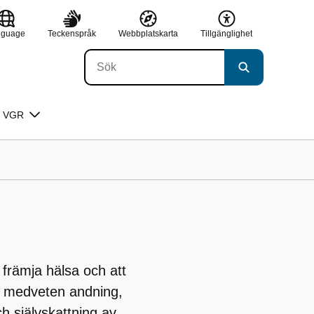
nguage
Teckenspråk
Webbplatskarta
Tillgänglighet
 VGR
 främja hälsa och att
m medveten andning,
h självskattning av