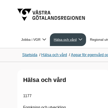
Jobba i VGR
Hälsa och vård
Regional ut
Startsida
/
Hälsa och vård
/
Appar för egenvård o
Hälsa och vård
1177
Forskning och utveckling