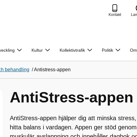
Kontakt
La
veckling
Kultur
Kollektivtrafik
Politik
Om
ch behandling
/
Antistress-appen
AntiStress-appen
AntiStress-appen hjälper dig att minska stress,
hitta balans i vardagen. Appen ger stöd geno
muskulär avslappning och innehåller dagbok oc