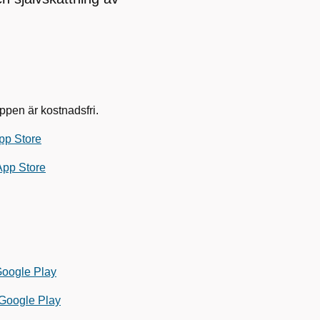
ppen är kostnadsfri.
pp Store
App Store
Google Play
 Google Play