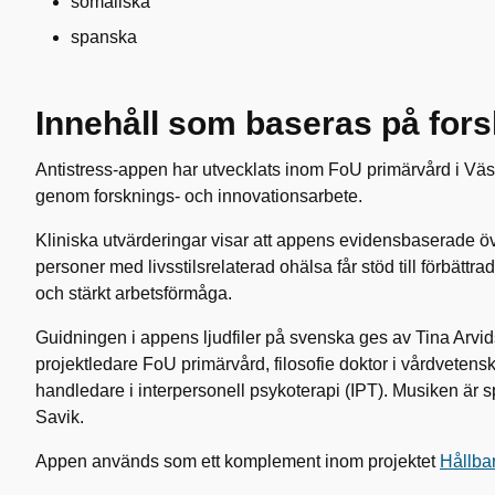
somaliska
spanska
Innehåll som baseras på for
Antistress-appen har utvecklats inom FoU primärvård i Vä
genom forsknings- och innovationsarbete.
Kliniska utvärderingar visar att appens evidensbaserade övni
personer med livsstilsrelaterad ohälsa får stöd till förbättr
och stärkt arbetsförmåga.
Guidningen i appens ljudfiler på svenska ges av Tina Arvid
projektledare FoU primärvård, filosofie doktor i vårdvetens
handledare i interpersonell psykoterapi (IPT). Musiken är 
Savik.
Appen används som ett komplement inom projektet
Hållba