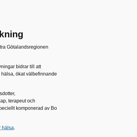
skning
stra Götalandsregionen
ngar bidrar till att
ad hälsa, ökat välbefinnande
sdotter,
kap, terapeut och
speciellt komponerad av Bo
r hälsa
.