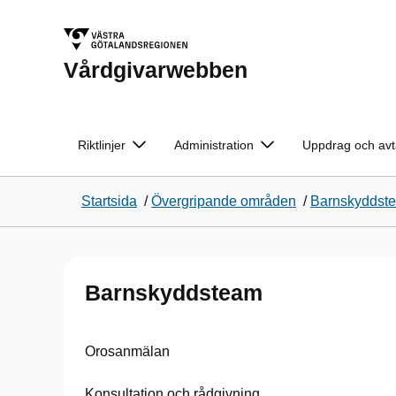
Vårdgivarwebben
Riktlinjer
Administration
Uppdrag och avt
Startsida
/
Övergripande områden
/
Barnskyddst
Barnskyddsteam
Orosanmälan
Konsultation och rådgivning