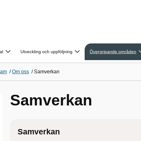
al
Utveckling och uppföljning
Övergripande områden
eam
/
Om oss
/
Samverkan
Samverkan
Samverkan