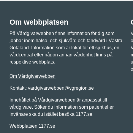
Om webbplatsen
På Vårdgivarwebben finns information för dig som
V
jobbar inom hälso- och sjukvård och tandvård i Västra
o
Götaland. Information som är lokal för ett sjukhus, en
V
vårdcentral eller någon annan vårdenhet finns på
m
respektive webbplats.
u
o
Om Vårdgivarwebben
Kontakt:
vardgivarwebben@vgregion.se
Innehållet på Vårdgivarwebben är anpassat till
vårdgivare. Söker du information som patient eller
invånare ska du istället besöka 1177.se.
Webbplatsen 1177.se