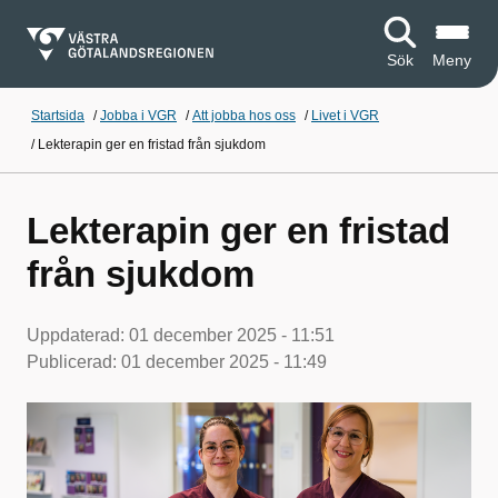
Sök
Meny
Startsida
/
Jobba i VGR
/
Att jobba hos oss
/
Livet i VGR
/
Lekterapin ger en fristad från sjukdom
Lekterapin ger en fristad
från sjukdom
Uppdaterad:
01 december 2025 - 11:51
Publicerad:
01 december 2025 - 11:49