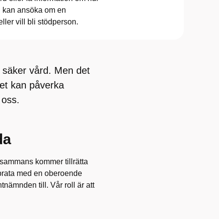
n kan ansöka om en
ler vill bli stödperson.
 säker vård. Men det
det kan påverka
 oss.
da
llsammans kommer tillrätta
 prata med en oberoende
nämnden till. Vår roll är att