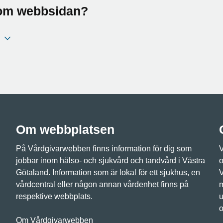
a om webbsidan?
Om webbplatsen
På Vårdgivarwebben finns information för dig som
V
jobbar inom hälso- och sjukvård och tandvård i Västra
o
Götaland. Information som är lokal för ett sjukhus, en
V
vårdcentral eller någon annan vårdenhet finns på
m
respektive webbplats.
u
o
Om Vårdgivarwebben