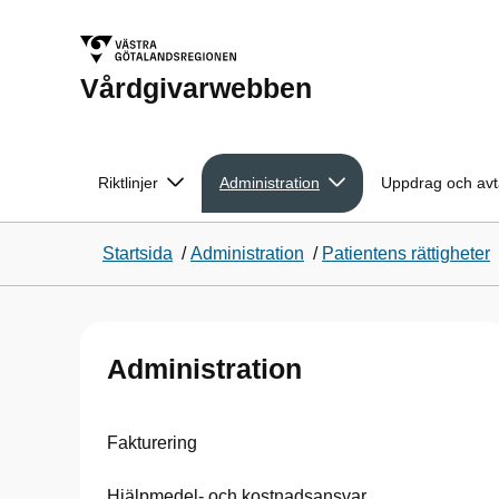
Vårdgivarwebben
Riktlinjer
Administration
Uppdrag och avt
Startsida
/
Administration
/
Patientens rättigheter
Administration
Fakturering
Hjälpmedel- och kostnadsansvar