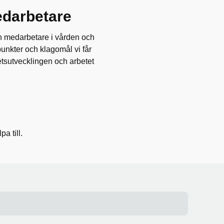
edarbetare
h medarbetare i vården och
punkter och klagomål vi får
itetsutvecklingen och arbetet
a till.