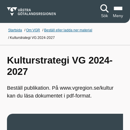
Sök
Meny
Startsida
/
Om VGR
/
Beställ eller ladda ner material
/
Kulturstrategi VG 2024-2027
Kulturstrategi VG 2024-
2027
Beställ publikation. På www.vgregion.se/kultur
kan du läsa dokumentet i pdf-format.