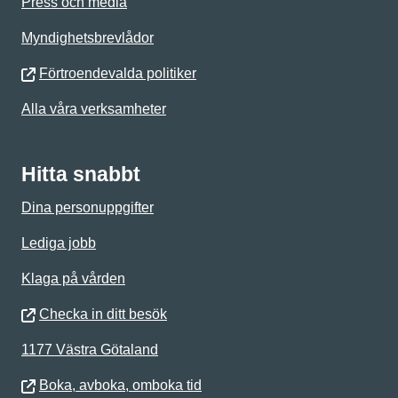
Press och media
Myndighetsbrevlådor
Förtroendevalda politiker
Alla våra verksamheter
Hitta snabbt
Dina personuppgifter
Lediga jobb
Klaga på vården
Checka in ditt besök
1177 Västra Götaland
Boka, avboka, omboka tid