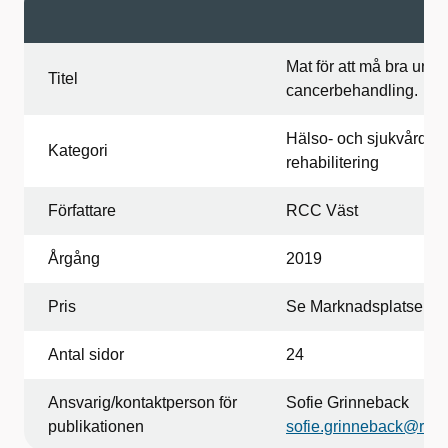
Mat för att må bra unde
Titel
cancerbehandling.
Hälso- och sjukvård, c
Kategori
rehabilitering
Författare
RCC Väst
Årgång
2019
Pris
Se Marknadsplatsen
Antal sidor
24
Ansvarig/kontaktperson för
Sofie Grinneback
publikationen
sofie.grinneback@rccv