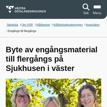
Sök
Meny
Startsida
/
Om VGR
/
Hållbarhet
/
Hållbarhetssatsningen
/
Inspiration
/
Engångs till flergångs
Byte av engångsmaterial
till flergångs på
Sjukhusen i väster