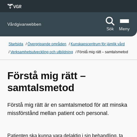
Vårdgivarwebben
Sök
Meny
Startsida
/
Övergripande områden
/
Kunskapscentrum för jämlik vård
/
Verksamhetsutveckling och utbildning
/
Förstå mig rätt – samtalsmetod
Förstå mig rätt –
samtalsmetod
Förstå mig rätt är en samtalsmetod för att minska
missförstånd mellan patient och personal.
Patienten ska kunna vara delaktig i sin behandling, ta