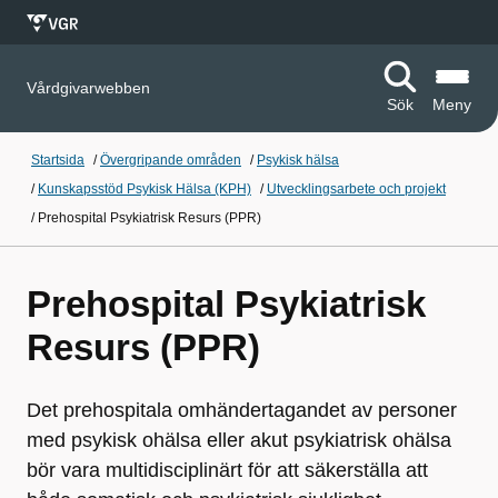
Vårdgivarwebben
Sök
Meny
Startsida
/
Övergripande områden
/
Psykisk hälsa
/
Kunskapsstöd Psykisk Hälsa (KPH)
/
Utvecklingsarbete och projekt
/
Prehospital Psykiatrisk Resurs (PPR)
Prehospital Psykiatrisk
Resurs (PPR)
Det prehospitala omhändertagandet av personer
med psykisk ohälsa eller akut psykiatrisk ohälsa
bör vara multidisciplinärt för att säkerställa att