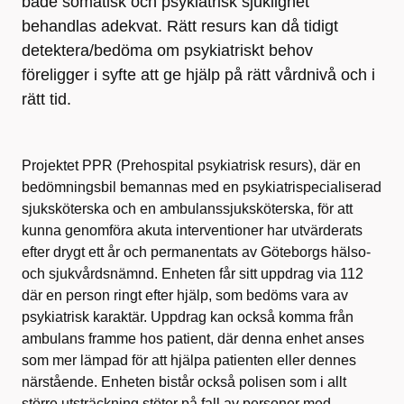
både somatisk och psykiatrisk sjuklighet
behandlas adekvat. Rätt resurs kan då tidigt
detektera/bedöma om psykiatriskt behov
föreligger i syfte att ge hjälp på rätt vårdnivå och i
rätt tid.
Projektet PPR (Prehospital psykiatrisk resurs), där en
bedömningsbil bemannas med en psykiatrispecialiserad
sjuksköterska och en ambulanssjuksköterska, för att
kunna genomföra akuta interventioner har utvärderats
efter drygt ett år och permanentats av Göteborgs hälso-
och sjukvårdsnämnd. Enheten får sitt uppdrag via 112
där en person ringt efter hjälp, som bedöms vara av
psykiatrisk karaktär. Uppdrag kan också komma från
ambulans framme hos patient, där denna enhet anses
som mer lämpad för att hjälpa patienten eller dennes
närstående. Enheten bistår också polisen som i allt
större utsträckning stöter på fall av personer med