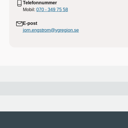
Telefonnummer
Mobil:
070 - 349 75 58
E-post
jorn.engstrom@vgregion.se