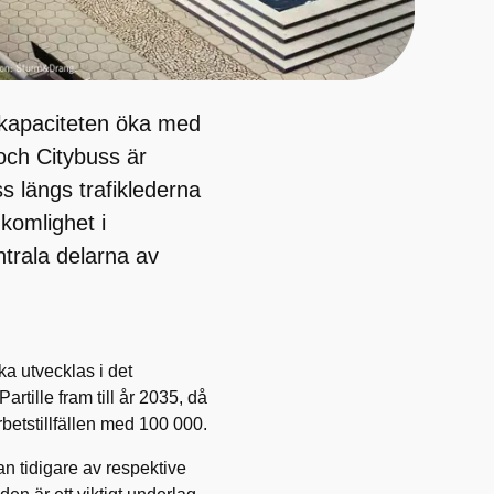
 kapaciteten öka med
och Citybuss är
s längs trafiklederna
komlighet i
ntrala delarna av
ka utvecklas i det
tille fram till år 2035, då
betstillfällen med 100 000.
n tidigare av respektive