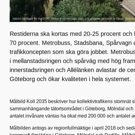
Restiderna ska kortas med 20-25 procent och
70 procent. Metrobuss, Stadsbana, Spårvagn 
trafikkoncepten som ska göra jobbet. Metrobus
i mellanstadsringen och spårväg med hög fram
innerstadsringen och Allélänken avlastar de ce
Göteborg och ökar kvaliteten i hela systemet.
Målbild Koll 2035 beskriver hur kollektivtrafikens stomnät s
sammanhängande tätortsområdet i Göteborg, Mölndal och Par
antalet invånare väntas ha ökat med 200 000 och antalet ar
Målbilden antogs av regionfullmäktige i april 2018 och seda