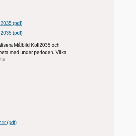
l2035 (pdf)
l2035 (pdf)
alisera Målbild Koll2035 och
arbeta med under perioden. Vilka
id.
er (pdf)