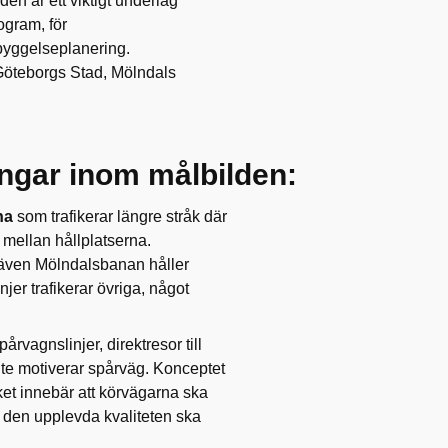
en är ett viktigt underlag
ogram, för
byggelseplanering.
 Göteborgs Stad, Mölndals
ingar inom målbilden:
na
som trafikerar längre stråk där
mellan hållplatserna.
 även Mölndalsbanan håller
er trafikerar övriga, något
rvagnslinjer, direktresor till
nte motiverar spårväg. Konceptet
et innebär att körvägarna ska
t den upplevda kvaliteten ska