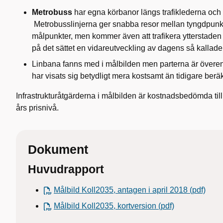
Metrobuss
har egna körbanor längs trafiklederna och s
Metrobusslinjerna ger snabba resor mellan tyngdpunkt
målpunkter, men kommer även att trafikera ytterstad
på det sättet en vidareutveckling av dagens så kallade
Linbana fanns med i målbilden men parterna är överen
har visats sig betydligt mera kostsamt än tidigare berä
Infrastrukturåtgärderna i målbilden är kostnadsbedömda till
års prisnivå.
Dokument
Huvudrapport
Målbild Koll2035, antagen i april 2018 (pdf)
Målbild Koll2035, kortversion (pdf)