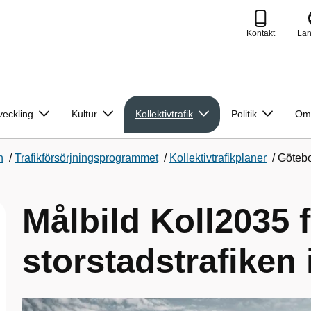
Kontakt
La
veckling
Kultur
Kollektivtrafik
Politik
Om
n
/
Trafikförsörjningsprogrammet
/
Kollektivtrafikplaner
/
Götebor
Målbild Koll2035 
storstadstrafiken