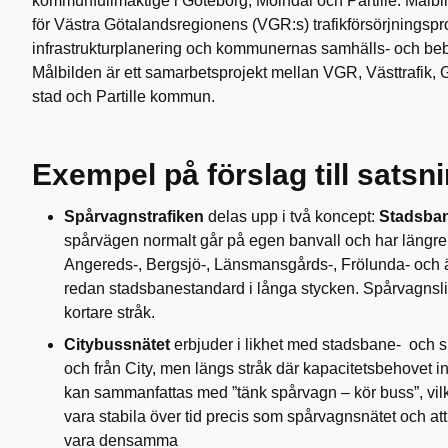
kommunfullmäktige i Göteborg, Mölndal och Partille. Målbild
för Västra Götalandsregionens (VGR:s) trafikförsörjningspr
infrastrukturplanering och kommunernas samhälls- och be
Målbilden är ett samarbetsprojekt mellan VGR, Västtrafik,
stad och Partille kommun.
Exempel på förslag till satsn
Spårvagnstrafiken
delas upp i två koncept:
Stadsba
spårvägen normalt går på egen banvall och har längre 
Angereds-, Bergsjö-, Länsmansgårds-, Frölunda- och
redan stadsbanestandard i långa stycken. Spårvagnslinj
kortare stråk.
Citybussnätet
erbjuder i likhet med stadsbane- och spå
och från City, men längs stråk där kapacitetsbehovet i
kan sammanfattas med ”tänk spårvagn – kör buss”, vilk
vara stabila över tid precis som spårvagnsnätet och at
vara densamma