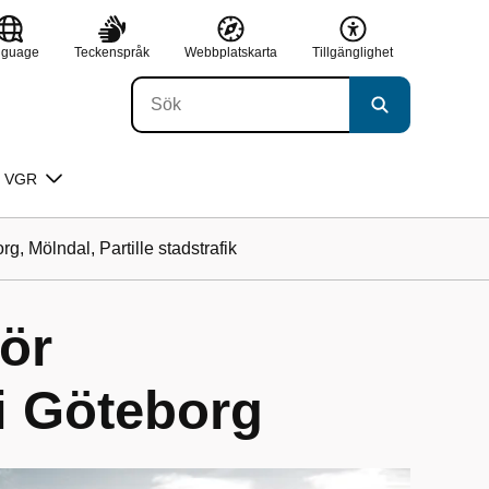
nguage
Teckenspråk
Webbplatskarta
Tillgänglighet
 VGR
g, Mölndal, Partille stadstrafik
för
 i Göteborg