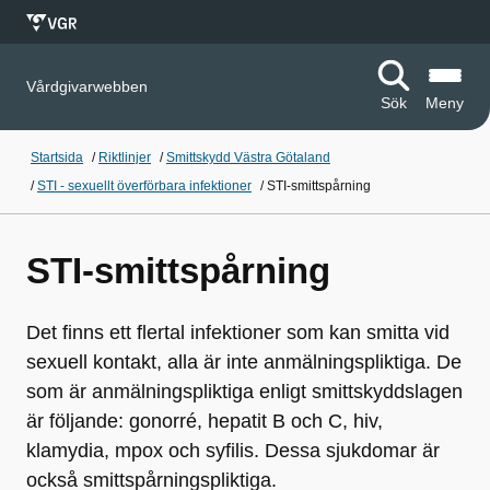
Vårdgivarwebben
Sök
Meny
Startsida
/
Riktlinjer
/
Smittskydd Västra Götaland
/
STI - sexuellt överförbara infektioner
/
STI-smittspårning
STI-smittspårning
Det finns ett flertal infektioner som kan smitta vid
sexuell kontakt, alla är inte anmälningspliktiga. De
som är anmälningspliktiga enligt smittskyddslagen
är följande: gonorré, hepatit B och C, hiv,
klamydia, mpox och syfilis. Dessa sjukdomar är
också smittspårningspliktiga.