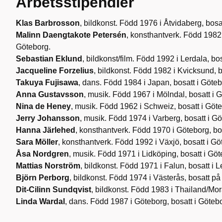
Arbetsstipendier
Klas Barbrosson
, bildkonst. Född 1976 i Åtvidaberg, bosa
Malinn Daengtakote Petersén
, konsthantverk. Född 1982 
Göteborg.
Sebastian Eklund
, bildkonst/film. Född 1992 i Lerdala, bo
Jacqueline Forzelius
, bildkonst. Född 1982 i Kvicksund, b
Takuya Fujisawa
, dans. Född 1984 i Japan, bosatt i Göteb
Anna Gustavsson
, musik. Född 1967 i Mölndal, bosatt i 
Nina de Heney
, musik. Född 1962 i Schweiz, bosatt i Göt
Jerry Johansson
, musik. Född 1974 i Varberg, bosatt i Gö
Hanna Järlehed
, konsthantverk. Född 1970 i Göteborg, bo
Sara Möller
, konsthantverk. Född 1992 i Växjö, bosatt i Gö
Åsa Nordgren
, musik. Född 1971 i Lidköping, bosatt i Göt
Mattias Norström
, bildkonst. Född 1971 i Falun, bosatt i 
Björn Perborg
, bildkonst. Född 1974 i Västerås, bosatt på
Dit-Cilinn Sundqvist
, bildkonst. Född 1983 i Thailand/Mor
Linda Wardal
, dans. Född 1987 i Göteborg, bosatt i Göteb