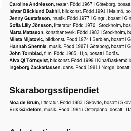
Caroline Andréason
, teater. Född 1967 i Göteborg, bosatt
Ishtar Bäcklund Dakhil
, bildkonst. Född 1991 i Malmö, bo
Jenny Gustafsson
, musik. Född 1977 i Gingri, bosatt i Gin
Sofia Lilly Jönsson
, litteratur. Född 1976 i Stockholm, bo
Märta Mattsson
, konsthantverk. Född 1982 i Stockholm, bo
Mileta Mijatovic
, bildkonst. Född 1974 i Serbien, bosatt i 
Hannah Shermis
, musik. Född 1987 i Göteborg, bosatt i 
John Tornblad
, film. Född 1985 i Hjo, bosatt i Borås.
Alva Qi Törnqvist
, bildkonst. Född 1999 i Kina/Baskemölla
Ingeborg Zackariassen
, dans. Född 1981 i Norge, bosatt 
Skaraborgsstipendiet
Moa de Bruin
, litteratur. Född 1983 i Skövde, bosatt i Skö
Erik Gärdefors
, musik. Född 1984 i Österplana, bosatt i Hä