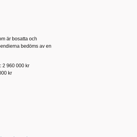
om är bosatta och
ipendierna bedöms av en
.
 2 960 000 kr
000 kr