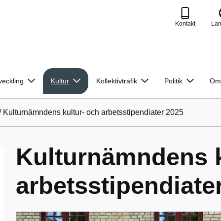
Kontakt
La
veckling
Kultur
Kollektivtrafik
Politik
Om
/
Kulturnämndens kultur- och arbetsstipendiater 2025
Kulturnämndens k
arbetsstipendiate