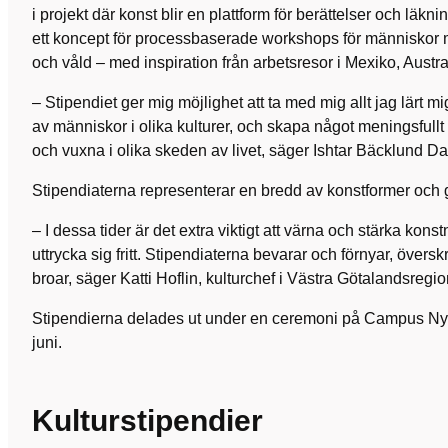
i projekt där konst blir en plattform för berättelser och läkn
ett koncept för processbaserade workshops för människor m
och våld – med inspiration från arbetsresor i Mexiko, Austr
– Stipendiet ger mig möjlighet att ta med mig allt jag lärt mi
av människor i olika kulturer, och skapa något meningsful
och vuxna i olika skeden av livet, säger Ishtar Bäcklund Da
Stipendiaterna representerar en bredd av konstformer och 
– I dessa tider är det extra viktigt att värna och stärka konst
uttrycka sig fritt. Stipendiaterna bevarar och förnyar, övers
broar, säger Katti Hoflin, kulturchef i Västra Götalandsregi
Stipendierna delades ut under en ceremoni på Campus Nya
juni.
Kulturstipendier