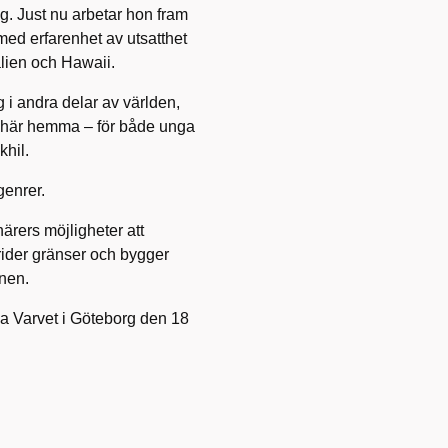
ing. Just nu arbetar hon fram
ed erfarenhet av utsatthet
alien och Hawaii.
g i andra delar av världen,
lt här hemma – för både unga
khil.
genrer.
närers möjligheter att
krider gränser och bygger
onen.
 Varvet i Göteborg den 18