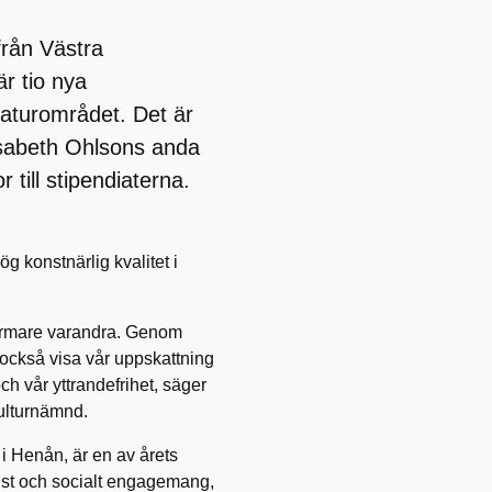
från Västra
r tio nya
eraturområdet. Det är
isabeth Ohlsons anda
 till stipendiaterna.
ög konstnärlig kvalitet i
närmare varandra. Genom
n också visa vår uppskattning
ch vår yttrandefrihet, säger
ulturnämnd.
 i Henån, är en av årets
onst och socialt engagemang,