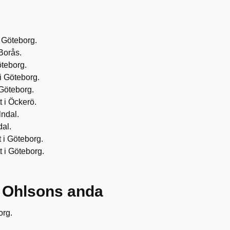
i Göteborg.
 Borås.
öteborg.
 i Göteborg.
 Göteborg.
t i Öckerö.
lndal.
dal.
t i Göteborg.
t i Göteborg.
h Ohlsons anda
org.