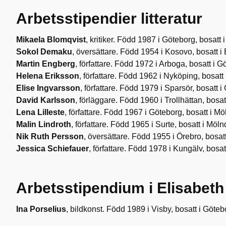
Arbetsstipendier litteratur
Mikaela Blomqvist
, kritiker. Född 1987 i Göteborg, bosatt 
Sokol Demaku
, översättare. Född 1954 i Kosovo, bosatt i
Martin Engberg
, författare. Född 1972 i Arboga, bosatt i G
Helena Eriksson
, författare. Född 1962 i Nyköping, bosatt
Elise Ingvarsson
, författare. Född 1979 i Sparsör, bosatt i
David Karlsson
, förläggare. Född 1960 i Trollhättan, bosat
Lena Lilleste
, författare. Född 1967 i Göteborg, bosatt i Mö
Malin Lindroth
, författare. Född 1965 i Surte, bosatt i Möln
Nik Ruth Persson
, översättare. Född 1955 i Örebro, bosat
Jessica Schiefauer
, författare. Född 1978 i Kungälv, bosat
Arbetsstipendium i Elisabet
Ina Porselius
, bildkonst. Född 1989 i Visby, bosatt i Göteb