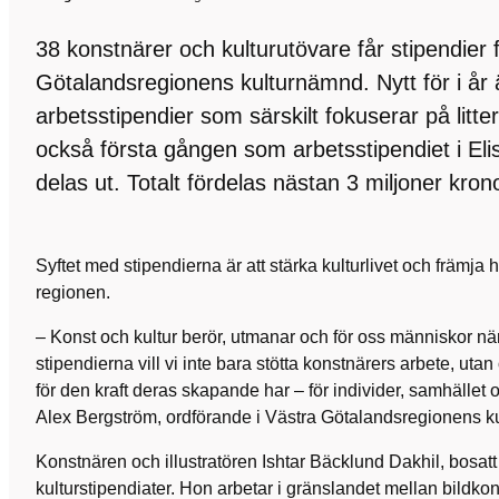
38 konstnärer och kulturutövare får stipendier 
Götalandsregionens kulturnämnd. Nytt för i år ä
arbetsstipendier som särskilt fokuserar på litt
också första gången som arbetsstipendiet i El
delas ut. Totalt fördelas nästan 3 miljoner kronor
Syftet med stipendierna är att stärka kulturlivet och främja h
regionen.
– Konst och kultur berör, utmanar och för oss människor 
stipendierna vill vi inte bara stötta konstnärers arbete, uta
för den kraft deras skapande har – för individer, samhället o
Alex Bergström, ordförande i Västra Götalandsregionens k
Konstnären och illustratören Ishtar Bäcklund Dakhil, bosatt
kulturstipendiater. Hon arbetar i gränslandet mellan bildk