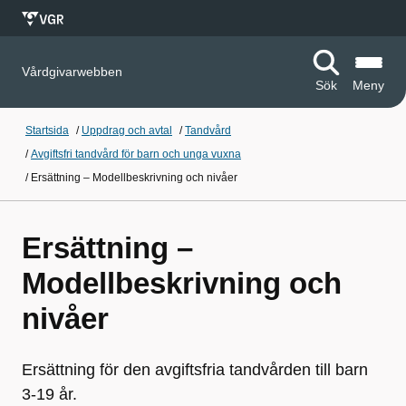
Vårdgivarwebben
Sök
Meny
Startsida
/
Uppdrag och avtal
/
Tandvård
/
Avgiftsfri tandvård för barn och unga vuxna
/
Ersättning – Modellbeskrivning och nivåer
Ersättning –
Modellbeskrivning och
nivåer
Ersättning för den avgiftsfria tandvården till barn
3-19 år.