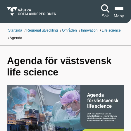
Sök
Meny
Startsida
/
Regional utveckling
/
Områden
/
Innovation
/
Life science
/
Agenda
Agenda för västsvensk
life science