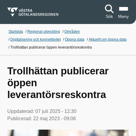
Sök
Meny
Startsida
/
Regional utveckling
/
Områden
/
Digitalisering och konnektivitet
/
Öppna data
/
Aktuellt om öppna data
/
Trollhättan publicerar öppen leverantörsreskontra
Trollhättan publicerar
öppen
leverantörsreskontra
Uppdaterad:
07 juli 2025 - 12:30
Publicerad:
22 maj 2023 - 09:06