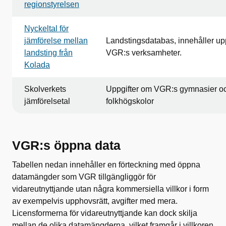
regionstyrelsen
Nyckeltal för
jämförelse mellan
Landstingsdatabas, innehåller up
landsting från
VGR:s verksamheter.
Kolada
Skolverkets
Uppgifter om VGR:s gymnasier o
jämförelsetal
folkhögskolor
VGR:s öppna data
Tabellen nedan innehåller en förteckning med öppna
datamängder som VGR tillgängliggör för
vidareutnyttjande utan några kommersiella villkor i form
av exempelvis upphovsrätt, avgifter med mera.
Licensformerna för vidareutnyttjande kan dock skilja
mellan de olika datamängderna, vilket framgår i villkoren