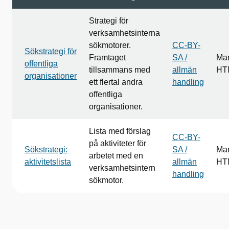
Strategi för
verksamhetsinterna
sökmotorer.
CC-BY-
Sökstrategi för
Framtaget
SA /
Ma
offentliga
tillsammans med
allmän
HT
organisationer
ett flertal andra
handling
offentliga
organisationer.
Lista med förslag
CC-BY-
på aktiviteter för
Sökstrategi:
SA /
Ma
arbetet med en
aktivitetslista
allmän
HT
verksamhetsintern
handling
sökmotor.