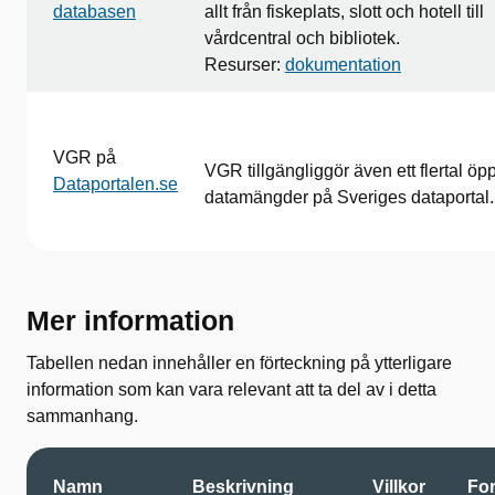
databasen
allt från fiskeplats, slott och hotell till
vårdcentral och bibliotek.
Resurser:
dokumentation
VGR på
VGR tillgängliggör även ett flertal öp
Dataportalen.se
datamängder på Sveriges dataportal.
Mer information
Tabellen nedan innehåller en förteckning på ytterligare
information som kan vara relevant att ta del av i detta
sammanhang.
Namn
Beskrivning
Villkor
Fo