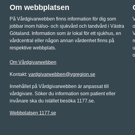
Om webbplatsen
På Vårdgivarwebben finns information för dig som
V
jobbar inom hälso- och sjukvård och tandvård i Västra
o
Götaland. Information som är lokal för ett sjukhus, en
V
vårdcentral eller någon annan vårdenhet finns på
m
respektive webbplats.
u
o
Om Vårdgivarwebben
Kontakt:
vardgivarwebben@vgregion.se
Innehållet på Vårdgivarwebben är anpassat till
vårdgivare. Söker du information som patient eller
invånare ska du istället besöka 1177.se.
Webbplatsen 1177.se