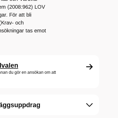
stem (2008:962) LOV
r. För att bli
 (Krav- och
 Ansökningar tas emot
dvalen
innan du gör en ansökan om att
illäggsuppdrag