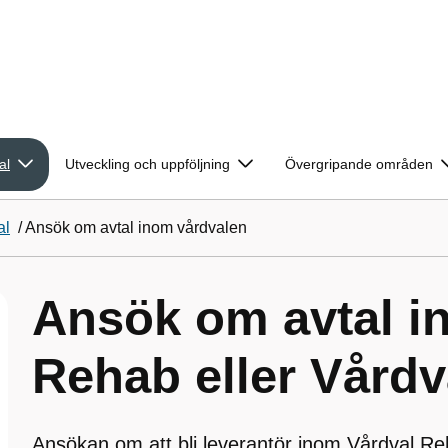
al
Utveckling och uppföljning
Övergripande områden
al
/
Ansök om avtal inom vårdvalen
Ansök om avtal i
Rehab eller Vårdv
Ansökan om att bli leverantör inom Vårdval R