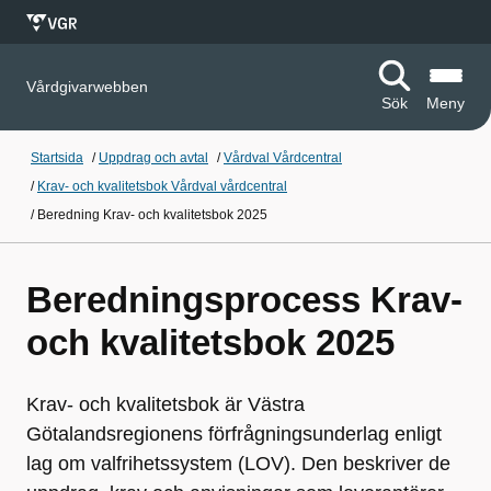
Vårdgivarwebben
Sök
Meny
Startsida
/
Uppdrag och avtal
/
Vårdval Vårdcentral
/
Krav- och kvalitetsbok Vårdval vårdcentral
/
Beredning Krav- och kvalitetsbok 2025
Beredningsprocess Krav-
och kvalitetsbok 2025
Krav- och kvalitetsbok är Västra
Götalandsregionens förfrågningsunderlag enligt
lag om valfrihetssystem (LOV). Den beskriver de