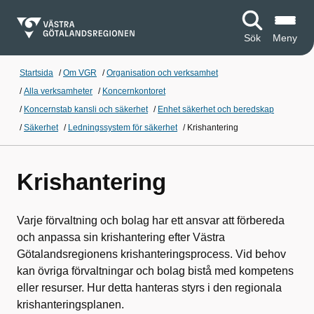
Sök
Meny
Startsida
/
Om VGR
/
Organisation och verksamhet
/
Alla verksamheter
/
Koncernkontoret
/
Koncernstab kansli och säkerhet
/
Enhet säkerhet och beredskap
/
Säkerhet
/
Ledningssystem för säkerhet
/
Krishantering
Krishantering
Varje förvaltning och bolag har ett ansvar att förbereda
och anpassa sin krishantering efter Västra
Götalandsregionens krishanteringsprocess. Vid behov
kan övriga förvaltningar och bolag bistå med kompetens
eller resurser. Hur detta hanteras styrs i den regionala
krishanteringsplanen.