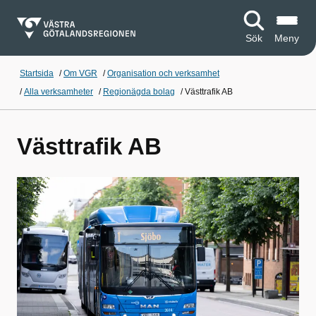
Sök
Meny
Startsida
/
Om VGR
/
Organisation och verksamhet
/
Alla verksamheter
/
Regionägda bolag
/
Västtrafik AB
Västtrafik AB